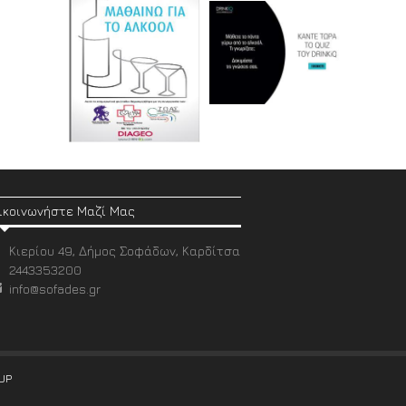
ικοινωνήστε Μαζί Μας
Κιερίου 49, Δήμος Σοφάδων, Καρδίτσα
2443353200
info@sofades.gr
UP