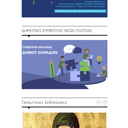
ΔΗΜΟΤΙΚΟ ΣΥΜΒΟΥΛΙΟ ΝΕΩΝ ΠΟΛΙΤΩΝ
1ο Φεστ


Τελευταίες Εκδηλώσεις
29, 30/6