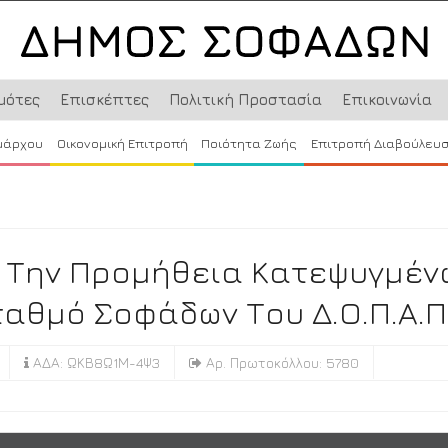
μότες
Επισκέπτες
Πολιτική Προστασία
Επικοινωνία
μάρχου
Οικονομική Επιτροπή
Ποιότητα Ζωής
Επιτροπή Διαβούλευ
 Την Προμήθεια Κατεψυγμέν
ταθμό Σοφάδων Του Δ.Ο.Π.Α.Π.
ΑΔΑ: ΩΚΒ8Ω1Μ-4Ψ3
Αρ. Πρωτοκόλλου: 5780