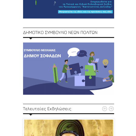
ΔΗΜΟΤΙΚΟ ΣΥΜΒΟΥΛΙΟ ΝΕΩΝ ΠΟΛΙΤΩΝ
1ο Φεστ


Τελευταίες Εκδηλώσεις
29, 30/6