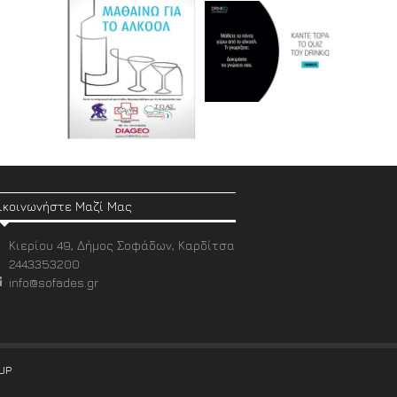
ικοινωνήστε Μαζί Μας
Κιερίου 49, Δήμος Σοφάδων, Καρδίτσα
2443353200
info@sofades.gr
UP