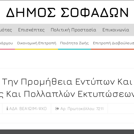
μότες
Επισκέπτες
Πολιτική Προστασία
Επικοινωνία
μάρχου
Οικονομική Επιτροπή
Ποιότητα Ζωής
Επιτροπή Διαβούλευ
 Την Προμήθεια Εντύπων Και
 Και Πολλαπλών Εκτυπώσεων
ΑΔΑ: ΒΕΑ1Ω1Μ-ΨΧΟ
Αρ. Πρωτοκόλλου: 7211