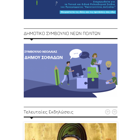
ΔΗΜΟΤΙΚΟ ΣΥΜΒΟΥΛΙΟ ΝΕΩΝ ΠΟΛΙΤΩΝ
1ο Φεστ


Τελευταίες Εκδηλώσεις
29, 30/6