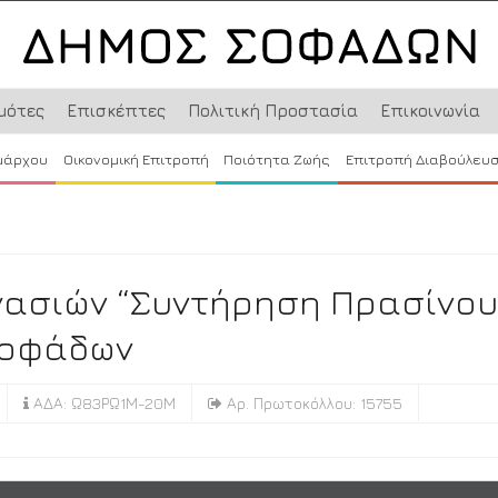
μότες
Επισκέπτες
Πολιτική Προστασία
Επικοινωνία
μάρχου
Οικονομική Επιτροπή
Ποιότητα Ζωής
Επιτροπή Διαβούλευ
γασιών “Συντήρηση Πρασίνου
 Σοφάδων
ΑΔΑ: Ω83ΡΩ1Μ-20Μ
Αρ. Πρωτοκόλλου: 15755