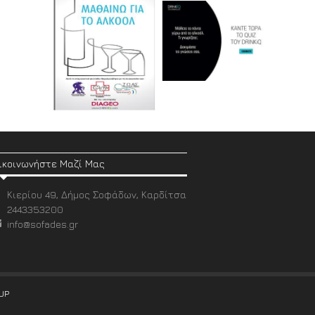
ικοινωνήστε Μαζί Μας
Κιερίου 49, Δήμος Σοφάδων, Καρδίτσα
2443353200
info@sofades.gr
UP