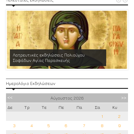


Λατρευτικές εκδηλώσεις Πολιούχου
Σοφάδων Αγίας Παρασκευής
Ημερολόγιο Εκδηλώσεων
Αύγουστος
2026
Δε
Τρ
Τε
Πε
Πα
Σα
Κυ
1
2
3
4
5
6
7
8
9