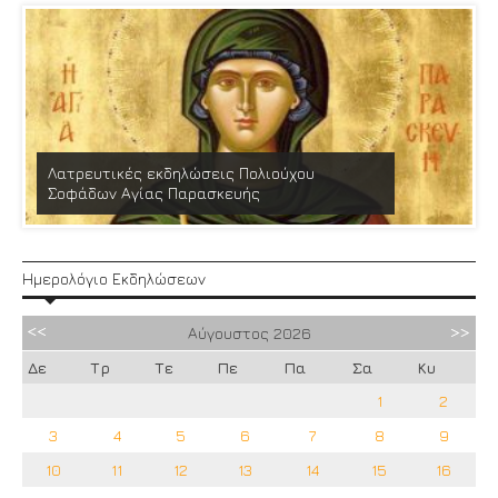
Λατρευτικές εκδηλώσεις Πολιούχου
Σοφάδων Αγίας Παρασκευής
Ημερολόγιο Εκδηλώσεων
Αύγουστος
2026
Δε
Τρ
Τε
Πε
Πα
Σα
Κυ
1
2
3
4
5
6
7
8
9
10
11
12
13
14
15
16