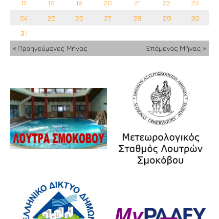
17
18
19
20
21
22
23
24
25
26
27
28
29
30
31
« Προηγούμενος Μήνας
Επόμενος Μήνας »