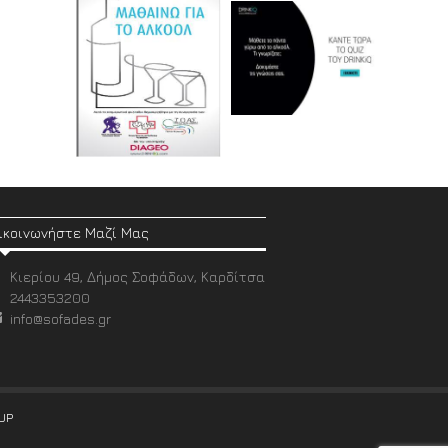
ικοινωνήστε Μαζί Μας
Κιερίου 49, Δήμος Σοφάδων, Καρδίτσα
2443353200
info@sofades.gr
UP