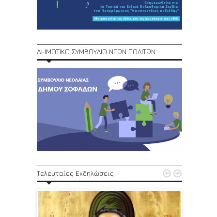
ΔΗΜΟΤΙΚΟ ΣΥΜΒΟΥΛΙΟ ΝΕΩΝ ΠΟΛΙΤΩΝ
1ο Φεστ


Τελευταίες Εκδηλώσεις
29, 30/6