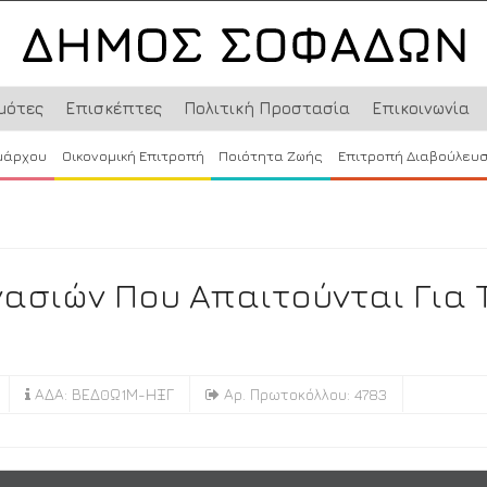
μότες
Επισκέπτες
Πολιτική Προστασία
Επικοινωνία
μάρχου
Οικονομική Επιτροπή
Ποιότητα Ζωής
Επιτροπή Διαβούλευ
ασιών Που Απαιτούνται Για 
ΑΔΑ: ΒΕΔ0Ω1Μ-ΗΞΓ
Αρ. Πρωτοκόλλου: 4783