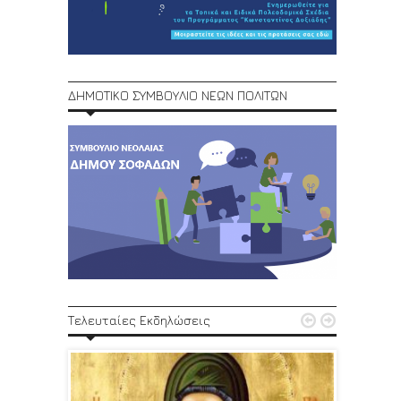
ΔΗΜΟΤΙΚΟ ΣΥΜΒΟΥΛΙΟ ΝΕΩΝ ΠΟΛΙΤΩΝ
1ο Φεστ


Τελευταίες Εκδηλώσεις
29, 30/6