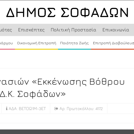
μότες
Επισκέπτες
Πολιτική Προστασία
Επικοινωνία
μάρχου
Οικονομική Επιτροπή
Ποιότητα Ζωής
Επιτροπή Διαβούλευ
γασιών «Εκκένωσης Βόθρου
 Δ.Κ. Σοφάδων»
ΑΔΑ: ΒΕΤΟΩ1Μ-3ΕΤ
Αρ. Πρωτοκόλλου: 4172