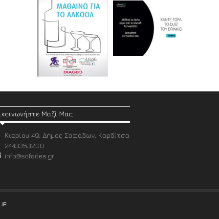
ικοινωνήστε Μαζί Μας
Κιερίου 49, Δήμος Σοφάδων, Καρδίτσα
2443353200
info@sofades.gr
UP