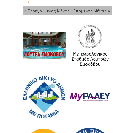
31
« Προηγούμενος Μήνας
Επόμενος Μήνας »