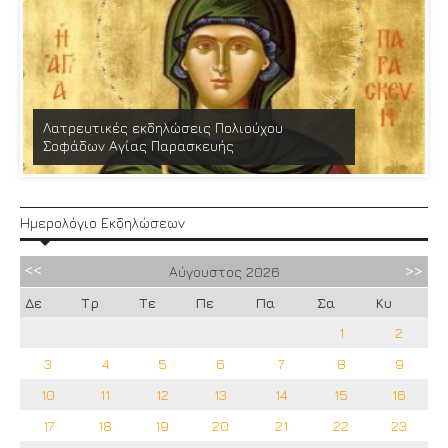
Λατρευτικές εκδηλώσεις Πολιούχου
Σοφάδων Αγίας Παρασκευής
Ημερολόγιο Εκδηλώσεων
Αύγουστος
2026
Δε
Τρ
Τε
Πε
Πα
Σα
Κυ
1
2
3
4
5
6
7
8
9
10
11
12
13
14
15
16
17
18
19
20
21
22
23