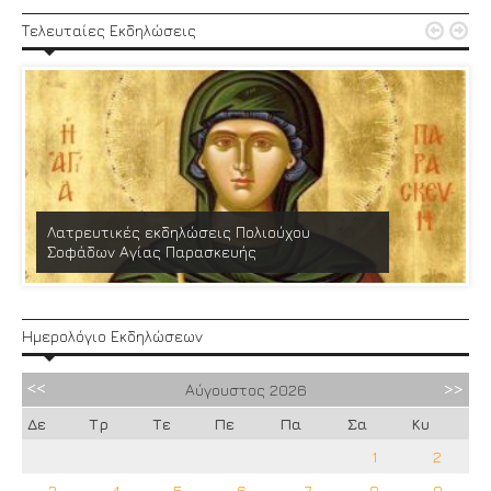


Τελευταίες Εκδηλώσεις
Λατρευτικές εκδηλώσεις Πολιούχου
Σοφάδων Αγίας Παρασκευής
Ημερολόγιο Εκδηλώσεων
Αύγουστος
2026
Δε
Τρ
Τε
Πε
Πα
Σα
Κυ
1
2
3
4
5
6
7
8
9