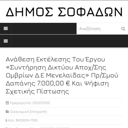
Ανάθεση Εκτέλεσης Του Έργου
«Συντήρηση Δικτύου Αποχ/σης
Ομβρίων Δ.Ε Μενελαϊδας» Πρ/σμού
Δαπάνης 7.000,00 € Και Ψήφιση
Σχετικής Πίστωσης
Ημερομηνία: 23/07/2012
Οικονομική Επιτροπή
ΑΔΑ: Β413Ω1Μ-Π93