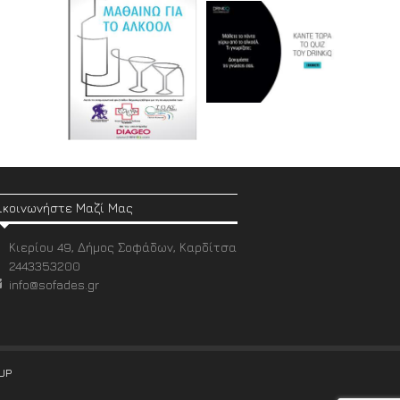
ικοινωνήστε Μαζί Μας
Κιερίου 49, Δήμος Σοφάδων, Καρδίτσα
2443353200
info@sofades.gr
UP