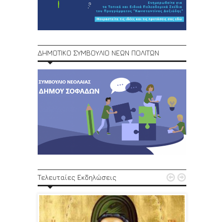
ΔΗΜΟΤΙΚΟ ΣΥΜΒΟΥΛΙΟ ΝΕΩΝ ΠΟΛΙΤΩΝ
1ο Φεστ


Τελευταίες Εκδηλώσεις
29, 30/6