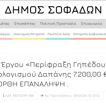
μότες
Επισκέπτες
Πολιτική Προστασία
Επικοινωνία
μάρχου
Οικονομική Επιτροπή
Ποιότητα Ζωής
Επιτροπή Διαβούλευ
 Έργου «Περίφραξη Γηπέδου
λογισμού Δαπάνης 7.200,00 
 ΟΡΘΗ ΕΠΑΝΑΛΗΨΗ .
ΑΔΑ: ΒΕΥ2Ω1Μ-78Κ
Αρ. Πρωτοκόλλου: 29107/28-12-2012