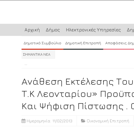
Αρχική
Δήμος
Ηλεκτρονικές Υπηρεσίες
Δη
Δημοτικό Συμβούλιο
Δημοτική Επιτροπή
Αποφάσεις Δη
ΣΗΜΑΝΤΙΚΑ ΝΕΑ
...
...
...
Ανάθεση Εκτέλεσης Του
Τ.Κ Λεονταρίου» Προϋπο
Και Ψήφιση Πίστωσης .
Ημερομηνία: 11/02/2013
Οικονομική Επιτροπή