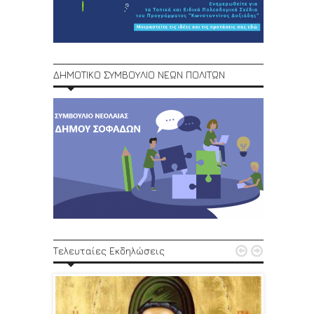
ΔΗΜΟΤΙΚΟ ΣΥΜΒΟΥΛΙΟ ΝΕΩΝ ΠΟΛΙΤΩΝ
1ο Φεστ


Τελευταίες Εκδηλώσεις
29, 30/6