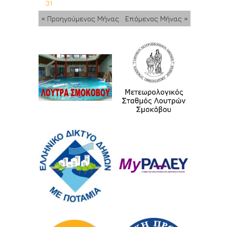
31
« Προηγούμενος Μήνας
Επόμενος Μήνας »