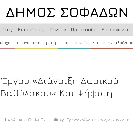
μότες
Επισκέπτες
Πολιτική Προστασία
Επικοινωνία
μάρχου
Οικονομική Επιτροπή
Ποιότητα Ζωής
Επιτροπή Διαβούλευ
 Έργου «Διάνοιξη Δασικού
Κ Βαθύλακου» Και Ψήφιση
ΑΔΑ: 4Α8ΗΩ1Μ-8Ξ2
Αρ. Πρωτοκόλλου: 18792/23-09-2011