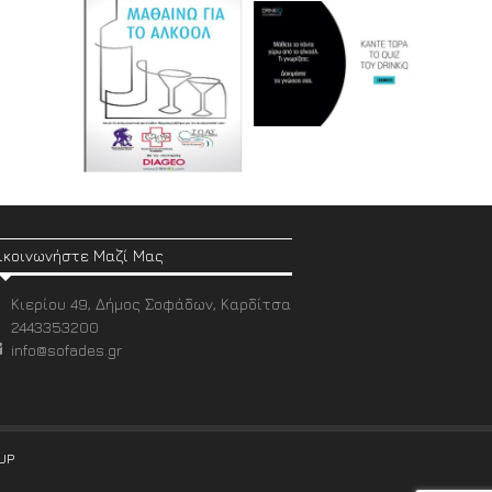
ικοινωνήστε Μαζί Μας
Κιερίου 49, Δήμος Σοφάδων, Καρδίτσα
2443353200
info@sofades.gr
UP