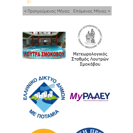
31
« Προηγούμενος Μήνας
Επόμενος Μήνας »