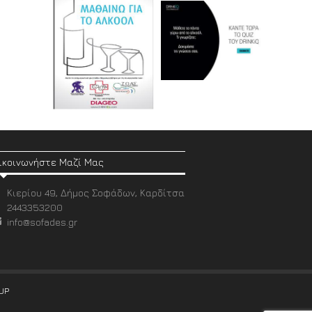
ικοινωνήστε Μαζί Μας
Κιερίου 49, Δήμος Σοφάδων, Καρδίτσα
2443353200
info@sofades.gr
UP