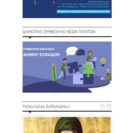
ΔΗΜΟΤΙΚΟ ΣΥΜΒΟΥΛΙΟ ΝΕΩΝ ΠΟΛΙΤΩΝ
1ο Φεστ


Τελευταίες Εκδηλώσεις
29, 30/6