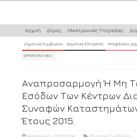
Αρχική
Δήμος
Ηλεκτρονικές Υπηρεσίες
Δη
Δημοτικό Συμβούλιο
Δημοτική Επιτροπή
Αποφάσεις Δη
ΣΗΜΑΝΤΙΚΑ ΝΕΑ
...
...
...
Αναπροσαρμογή Ή Μη Τέ
Εσόδων Των Κέντρων Δι
Συναφών Καταστημάτων 
Έτους 2015.
Ημερομηνία: 03/12/2014
Δημοτικό Συμβούλιο