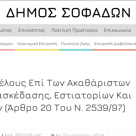
μότες
Επισκέπτες
Πολιτική Προστασία
Επικοινωνία
μάρχου
Οικονομική Επιτροπή
Ποιότητα Ζωής
Επιτροπή Διαβούλευ
λους Επί Των Ακαθάριστων
ασκέδασης, Εστιατορίων Και
(άρθρο 20 Του Ν. 2539/97)
ΑΔΑ: 7Ρ9ΠΩ1Μ-Χ4Ο
Αρ. Πρωτοκόλλου: 26514