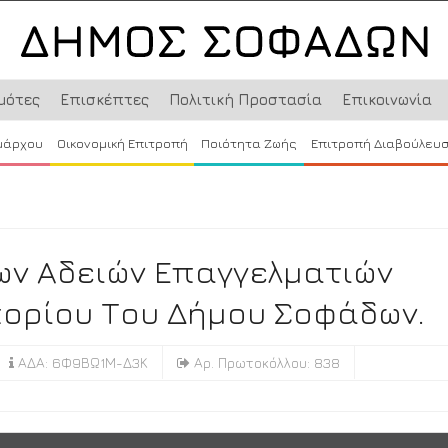
μότες
Επισκέπτες
Πολιτική Προστασία
Επικοινωνία
μάρχου
Οικονομική Επιτροπή
Ποιότητα Ζωής
Επιτροπή Διαβούλευ
ν Αδειών Επαγγελματιών
ορίου Του Δήμου Σοφάδων.
ΑΔΑ: 6Φ9ΒΩ1Μ-Δ3Κ
Αρ. Πρωτοκόλλου: 838