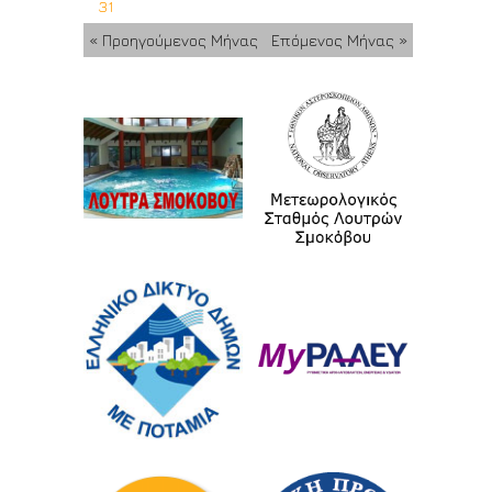
31
« Προηγούμενος Μήνας
Επόμενος Μήνας »