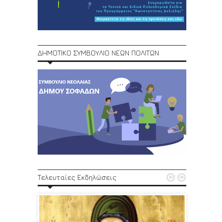
ΔΗΜΟΤΙΚΟ ΣΥΜΒΟΥΛΙΟ ΝΕΩΝ ΠΟΛΙΤΩΝ
1ο Φεστ


Τελευταίες Εκδηλώσεις
29, 30/6