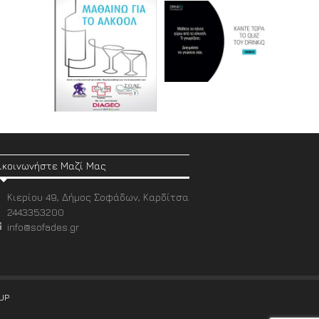
ικοινωνήστε Μαζί Μας
Κιερίου 49, Δήμος Σοφάδων, Καρδίτσα
2443353200
info@sofades.gr
UP