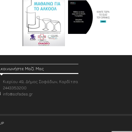
ικοινωνήστε Μαζί Μας
Κιερίου 49, Δήμος Σοφάδων, Καρδίτσα
2443353200
info@sofades.gr
UP