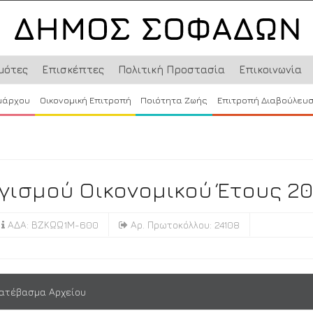
μότες
Επισκέπτες
Πολιτική Προστασία
Επικοινωνία
μάρχου
Οικονομική Επιτροπή
Ποιότητα Ζωής
Επιτροπή Διαβούλευ
σμού Οικονομικού Έτους 201
ΑΔΑ: ΒΖΚΩΩ1Μ-600
Αρ. Πρωτοκόλλου: 24108
ατέβασμα Αρχείου