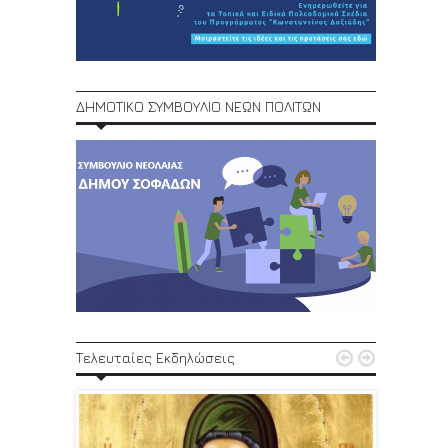
ΔΗΜΟΤΙΚΟ ΣΥΜΒΟΥΛΙΟ ΝΕΩΝ ΠΟΛΙΤΩΝ
1ο Φεστ


Τελευταίες Εκδηλώσεις
29, 30/6