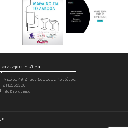
ικοινωνήστε Μαζί Μας
Κιερίου 49, Δήμος Σοφάδων, Καρδίτσα
2443353200
info@sofades.gr
UP