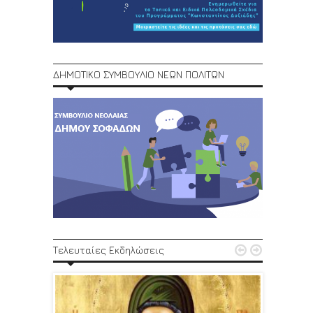
ΔΗΜΟΤΙΚΟ ΣΥΜΒΟΥΛΙΟ ΝΕΩΝ ΠΟΛΙΤΩΝ
1ο Φεστ


Τελευταίες Εκδηλώσεις
29, 30/6