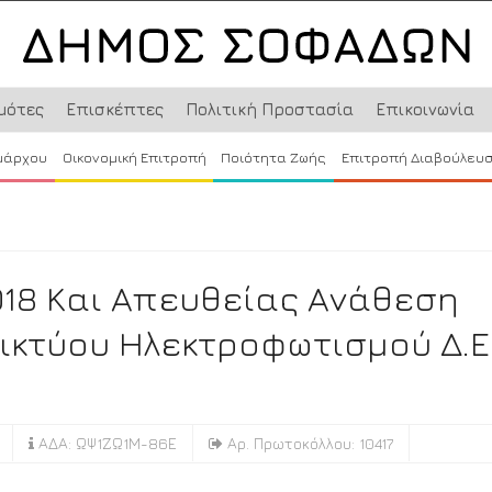
μότες
Επισκέπτες
Πολιτική Προστασία
Επικοινωνία
μάρχου
Οικονομική Επιτροπή
Ποιότητα Ζωής
Επιτροπή Διαβούλευ
018 Και Απευθείας Ανάθεση
ικτύου Ηλεκτροφωτισμού Δ.Ε
ΑΔΑ: ΩΨ1ΖΩ1Μ-86Ε
Αρ. Πρωτοκόλλου: 10417