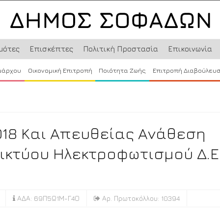
μότες
Επισκέπτες
Πολιτική Προστασία
Επικοινωνία
μάρχου
Οικονομική Επιτροπή
Ποιότητα Ζωής
Επιτροπή Διαβούλευ
018 Και Απευθείας Ανάθεση
ικτύου Ηλεκτροφωτισμού Δ.Ε
ΑΔΑ: 69Π5Ω1Μ-Γ4Ο
Αρ. Πρωτοκόλλου: 10394