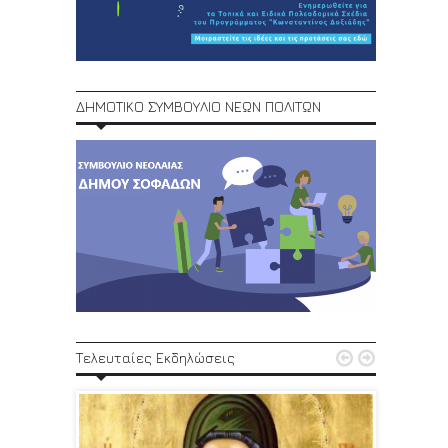
ΔΗΜΟΤΙΚΟ ΣΥΜΒΟΥΛΙΟ ΝΕΩΝ ΠΟΛΙΤΩΝ
1ο Φεστ


Τελευταίες Εκδηλώσεις
29, 30/6