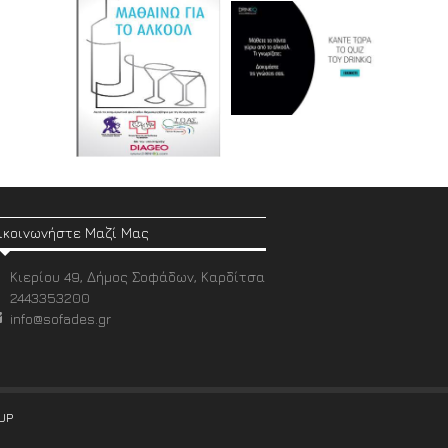
ικοινωνήστε Μαζί Μας
Κιερίου 49, Δήμος Σοφάδων, Καρδίτσα
2443353200
info@sofades.gr
UP