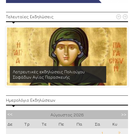


Τελευταίες Εκδηλώσεις
Λατρευτικές εκδηλώσεις Πολιούχου
Σοφάδων Αγίας Παρασκευής
Ημερολόγιο Εκδηλώσεων
Αύγουστος
2026
Δε
Τρ
Τε
Πε
Πα
Σα
Κυ
1
2