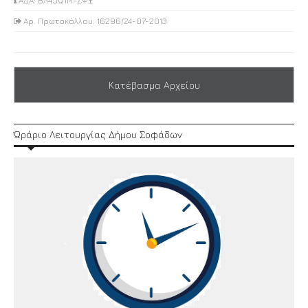
ΑΔΑ: ΒΛ45Ω1Μ-ΣΨΞ
Αρ. Πρωτοκόλλου: 16296/24-07-2013
Κατέβασμα Αρχείου
Ώράριο Λειτουργίας Δήμου Σοφάδων