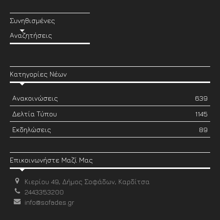
Συνηθισμένες
Αναζητήσεις
Κατηγορίες Νέων
Ανακοινώσεις
639
Δελτία Τύπου
1145
Εκδηλώσεις
89
Επικοινωνήστε Μαζί Μας
Κιερίου 49, Δήμος Σοφάδων, Καρδίτσα
2443353200
info@sofades.gr