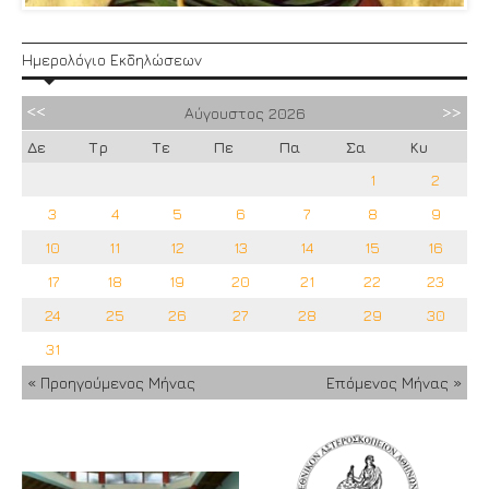
Ημερολόγιο Εκδηλώσεων
Αύγουστος
2026
Δε
Τρ
Τε
Πε
Πα
Σα
Κυ
1
2
3
4
5
6
7
8
9
10
11
12
13
14
15
16
17
18
19
20
21
22
23
24
25
26
27
28
29
30
31
« Προηγούμενος Μήνας
Επόμενος Μήνας »