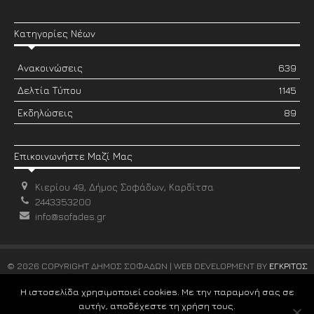
Κατηγορίες Νέων
Ανακοινώσεις
639
Δελτία Τύπου
1145
Εκδηλώσεις
89
Επικοινωνήστε Μαζί Μας
Κιερίου 49, Δήμος Σοφάδων, Καρδίτσα
2443353200
info@sofades.gr
© 2026 COPYRIGHT ΔΗΜΟΣ ΣΟΦΑΔΩΝ | WEB DEVELOPMENT BY
ΕΓΚΡΙΤΟΣ
GROUP
Η ιστοσελίδα χρησιμοποιεί cookies. Με την παραμονή σας σε
αυτήν, αποδέχεστε τη χρήση τους.