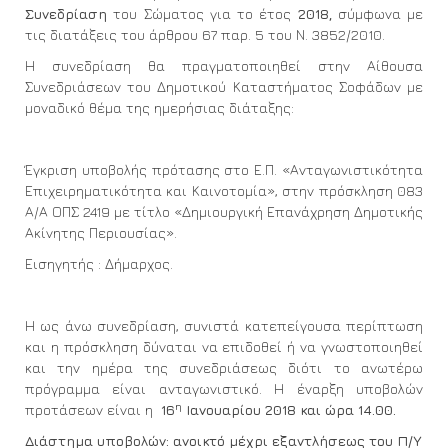
Συνεδρίαση
του Σώματος για το έτος
2018,
σύμφωνα με
τις διατάξεις του άρθρου 67 παρ. 5 του Ν. 3852/2010.
Η συνεδρίαση θα πραγματοποιηθεί στην Αίθουσα
Συνεδριάσεων του Δημοτικού Καταστήματος Σοφάδων με
μοναδικό θέμα της ημερήσιας διάταξης:
Έγκριση υποβολής πρότασης στο Ε.Π. «Ανταγωνιστικότητα
Επιχειρηματικότητα και Καινοτομία», στην πρόσκληση 083
Α/Α ΟΠΣ 2419 με τίτλο «Δημιουργική Επανάχρηση Δημοτικής
Ακίνητης Περιουσίας».
Εισηγητής : Δήμαρχος.
Η ως άνω συνεδρίαση, συνιστά κατεπείγουσα περίπτωση
και η πρόσκληση δύναται να επιδοθεί ή να γνωστοποιηθεί
και την ημέρα της συνεδριάσεως διότι το ανωτέρω
πρόγραμμα είναι ανταγωνιστικό. Η έναρξη υποβολών
η
προτάσεων είναι η
16
Ιανουαρίου 2018 και ώρα 14.00.
Διάστημα υποβολών: ανοικτό μέχρι εξαντλήσεως του Π/Υ