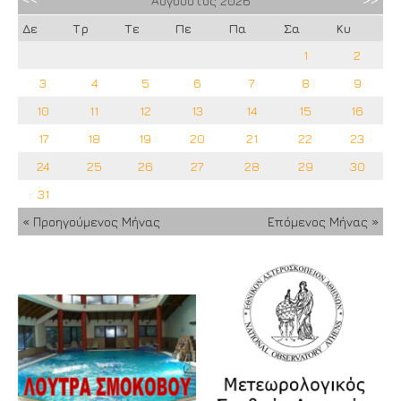
Αύγουστος
2026
Δε
Τρ
Τε
Πε
Πα
Σα
Κυ
1
2
3
4
5
6
7
8
9
10
11
12
13
14
15
16
17
18
19
20
21
22
23
24
25
26
27
28
29
30
31
« Προηγούμενος Μήνας
Επόμενος Μήνας »