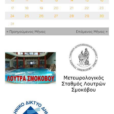
17
18
19
20
21
22
23
24
25
26
27
28
29
30
31
« Προηγούμενος Μήνας
Επόμενος Μήνας »