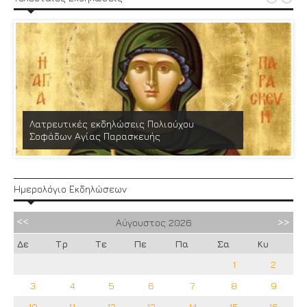
Λατρευτικές εκδηλώσεις Πολιούχου
Σοφάδων Αγίας Παρασκευής
Ημερολόγιο Εκδηλώσεων
Αύγουστος
2026
Δε
Τρ
Τε
Πε
Πα
Σα
Κυ
1
2
3
4
5
6
7
8
9
10
11
12
13
14
15
16