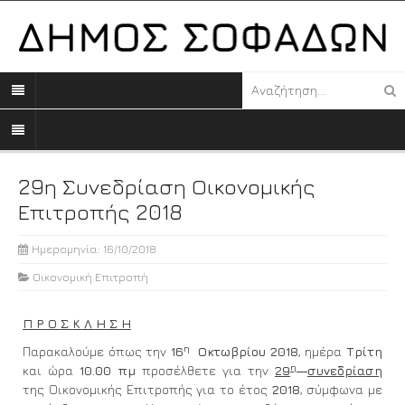
29η Συνεδρίαση Οικονομικής
Επιτροπής 2018
Ημερομηνία: 16/10/2018
Οικονομική Επιτροπή
Π Ρ Ο Σ Κ Λ Η Σ Η
η
Παρακαλούμε όπως την
16
Οκτωβρίου
2018
, ημέρα
Τρίτη
η
και ώρα
10
.
0
0 πμ
προσέλθετε για την
29
συνεδρίαση
της Οικονομικής Επιτροπής για το έτος
2018
, σύμφωνα με