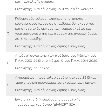
και πασχαλινής αγοράς.
Εισηγητής: Αντιδήμαρχος Κουτσομηλιάς Ιωάννης.
Καθορισμός τέλους παραχώρησης χρήσης
κοινόχρηστου χώρου σε υπαίθριες θρησκευτικές
και επετειακές εμποροπανηγύρεις , καθώς και
7.
χριστουγεννιάτικης και πασχαλινής αγοράς, έτους
2016 και εφεξής.
Εισηγητής: Αντιδήμαρχος Ζήσης Ευάγγελος.
Αποδοχή συνέχισης των πράξεων του Άξονα 4 του
Π.Α.Α. 2007-2013 στο Μέτρο 19 του Π.Α.Α. 2014-2020.
8.
Εισηγητής: Δήμαρχος.
Αναμόρφωση προϋπολογισμού οικ. έτους 2016 και
τροποποίηση προγράμματος εκτελεστέων έργων.
9.
Εισηγητής: Αντιδήμαρχος Ζήσης Ευάγγελος.
ης
Έγκριση της 5
παράτασης συμβατικής
προθεσμίας του έργου “ΔΙΑΜΟΡΦΩΣΗ