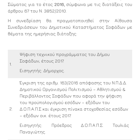
Σώματος για το έτος
2016,
σύμφωνα με τις διατάξεις του
άρθρου 67 του Ν. 3852/2010.
Η συνεδρίαση θα πραγματοποιηθεί στην Αίθουσα
Συνεδριάσεων του Δημοτικού Καταστήματος Σοφάδων με
θέματα της ημερήσιας διάταξης:
Ψήφιση τεχνικού προγράμματος του Δήμου
Σοφάδων, έτους 2017.
1.
Εισηγητής: Δήμαρχος.
Έγκριση της αριθμ. 163/2016 απόφασης του Ν.Π.Δ.Δ.
Δημοτικού Οργανισμού Πολιτισμού – Αθλητισμού &
Περιβάλλοντος Σοφάδων που αφορά την ψήφιση
του προϋπολογισμού εσόδων – εξόδων του
2.
Δ.Ο.Π.Α.Π.Σ και έγκριση πίνακα στοχοθεσίας εσόδων
– εξόδων οικ. έτους 2017.
Εισηγητής: Πρόεδρος Δ.Ο.Π.Α.Π.Σ. Τουλιάς
Παναγιώτης.