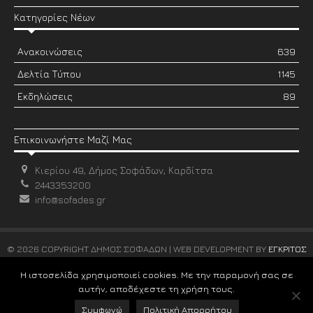
Κατηγορίες Νέων
Ανακοινώσεις
639
Δελτία Τύπου
1145
Εκδηλώσεις
89
Επικοινωνήστε Μαζί Μας
Κιερίου 49, Δήμος Σοφάδων, Καρδίτσα
2443353200
info@sofades.gr
© 2026 COPYRIGHT ΔΗΜΟΣ ΣΟΦΑΔΩΝ | WEB DEVELOPMENT BY
ΕΓΚΡΙΤΟΣ
GROUP
Η ιστοσελίδα χρησιμοποιεί cookies. Με την παραμονή σας σε
αυτήν, αποδέχεστε τη χρήση τους.
Συμφωνώ
Πολιτική Απορρήτου