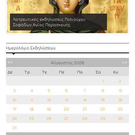
Λατρευτικές εκδηλώσεις Πολιούχου
Σοφάδων Αγίας Παρασκευής
Ημερολόγιο Εκδηλώσεων
Αύγουστος
2026
Δε
Τρ
Τε
Πε
Πα
Σα
Κυ
1
2
3
4
5
6
7
8
9
10
11
12
13
14
15
16
17
18
19
20
21
22
23
24
25
26
27
28
29
30
31