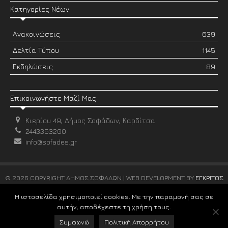
Κατηγορίες Νέων
Ανακοινώσεις
639
Δελτία Τύπου
1145
Εκδηλώσεις
89
Επικοινωνήστε Μαζί Μας
Κιερίου 49, Δήμος Σοφάδων, Καρδίτσα
2443353200
info@sofades.gr
© 2026 COPYRIGHT ΔΗΜΟΣ ΣΟΦΑΔΩΝ | WEB DEVELOPMENT BY
ΕΓΚΡΙΤΟΣ
GROUP
Η ιστοσελίδα χρησιμοποιεί cookies. Με την παραμονή σας σε
αυτήν, αποδέχεστε τη χρήση τους.
Συμφωνώ
Πολιτική Απορρήτου