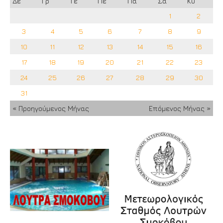
Δε
Τρ
Τε
Πε
Πα
Σα
Κυ
1
2
3
4
5
6
7
8
9
10
11
12
13
14
15
16
17
18
19
20
21
22
23
24
25
26
27
28
29
30
31
« Προηγούμενος Μήνας
Επόμενος Μήνας »