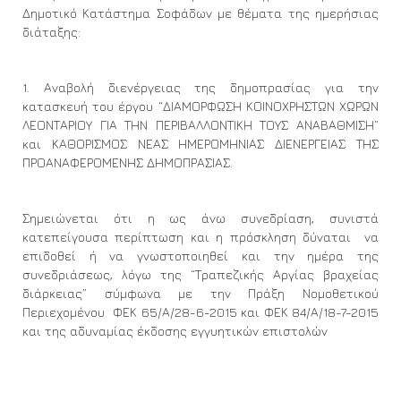
Δημοτικό Κατάστημα Σοφάδων με θέματα της ημερήσιας
διάταξης:
1. Αναβολή διενέργειας της δημοπρασίας για την
κατασκευή του έργου “ΔΙΑΜΟΡΦΩΣΗ ΚΟΙΝΟΧΡΗΣΤΩΝ ΧΩΡΩΝ
ΛΕΟΝΤΑΡΙΟΥ ΓΙΑ ΤΗΝ ΠΕΡΙΒΑΛΛΟΝΤΙΚΗ ΤΟΥΣ ΑΝΑΒΑΘΜΙΣΗ”
και ΚΑΘΟΡΙΣΜΟΣ ΝΕΑΣ ΗΜΕΡΟΜΗΝΙΑΣ ΔΙΕΝΕΡΓΕΙΑΣ ΤΗΣ
ΠΡΟΑΝΑΦΕΡΟΜΕΝΗΣ ΔΗΜΟΠΡΑΣΙΑΣ.
Σημειώνεται ότι η ως άνω συνεδρίαση, συνιστά
κατεπείγουσα περίπτωση και η πρόσκληση δύναται να
επιδοθεί ή να γνωστοποιηθεί και την ημέρα της
συνεδριάσεως, λόγω της “Τραπεζικής Αργίας βραχείας
διάρκειας” σύμφωνα με την Πράξη Νομοθετικού
Περιεχομένου ΦΕΚ 65/Α/28-6-2015 και ΦΕΚ 84/Α/18-7-2015
και της αδυναμίας έκδοσης εγγυητικών επιστολών