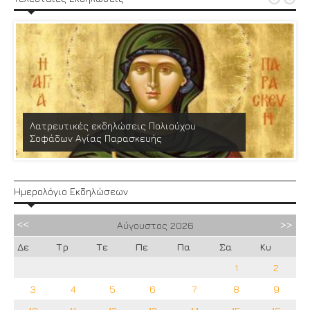
Λατρευτικές εκδηλώσεις Πολιούχου
Σοφάδων Αγίας Παρασκευής
Ημερολόγιο Εκδηλώσεων
Αύγουστος
2026
Δε
Τρ
Τε
Πε
Πα
Σα
Κυ
1
2
3
4
5
6
7
8
9