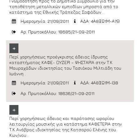
Γνωμοδότηση προς το Δημοτικό Συμβούλιο για την
τοποθέτηση μεταλλικών εμποδίων μπροστά από το
κατάστημα της Εθνικής Τράπεζας Σοφάδων .
Ημερομηνία: 21/09/2011
ΑΔΑ: 4Α8ΞΩ1Μ-Α7Θ
Αρ. Πρωτοκόλλου: 18685/21-09-2011
+
Περί χορηγήσεως προέγκρισης άδειας ίδρυσης
καταστήματος ΚΑΦΕ- ΟΥΖΕΡΙ – ΨΗΣΤΑΡΙΑ στην Τ.Κ
Μαυραχάδων ιδιοκτησίας του Τασιάκου Μιλτιάδη του
Ιωάννη .
Ημερομηνία: 21/09/2011
ΑΔΑ: 4Α8ΞΩ1Μ-Ι38
Αρ. Πρωτοκόλλου: 18636/21-09-2011
+
Περί χορηγήσεως άδειας και παράτασης ωραρίου
λειτουργίας μουσικής για κατάστημα ΚΑΦΕΤΕΡΙΑ στην
Τ.Κ Ανάβρας ιδιοκτησίας της Κατσαρού Ελένης του
Κων/νου .