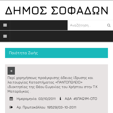
Ποιότητα Ζωής
+
Περί χορηγήσεως προέγκρισης άδειας ίδρυσης και
λειτουργίας Καταστήματος «ΠΑΝΤΟΠΩΛΕΙΟ»
ιδιοκτησίας της Θέου Ευγενίας του Χρήστου στην Τ.Κ
Ματαράγκας .
Ημερομηνία: 03/10/2011
ΑΔΑ: 45ΠΑΩ1Μ-ΟΤΟ
Αρ. Πρωτοκόλλου: 19529/03-10-2011