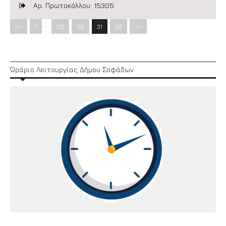
Αρ. Πρωτοκόλλου: 15305
…
<<
1
29
30
31
32
>>
Ώράριο Λειτουργίας Δήμου Σοφάδων