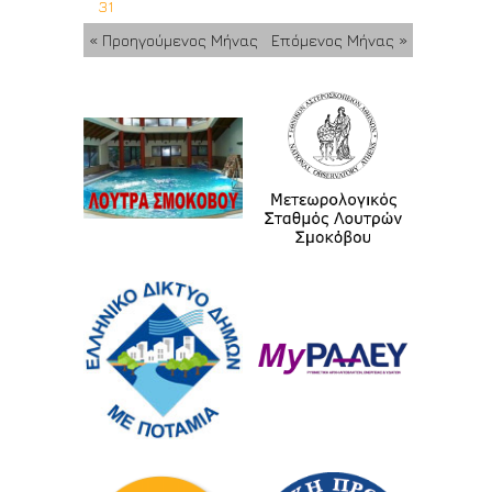
31
« Προηγούμενος Μήνας
Επόμενος Μήνας »