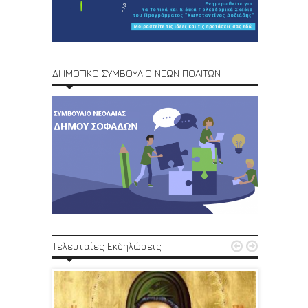
ΔΗΜΟΤΙΚΟ ΣΥΜΒΟΥΛΙΟ ΝΕΩΝ ΠΟΛΙΤΩΝ
1ο Φεστ


Τελευταίες Εκδηλώσεις
29, 30/6