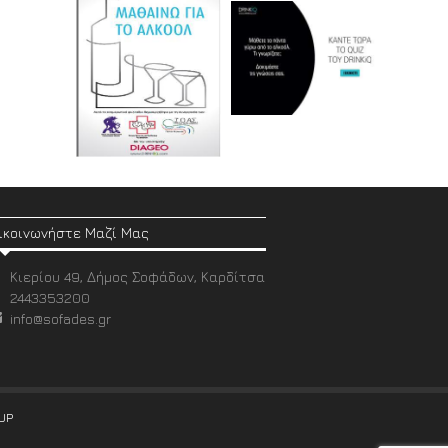
ικοινωνήστε Μαζί Μας
Κιερίου 49, Δήμος Σοφάδων, Καρδίτσα
2443353200
info@sofades.gr
UP