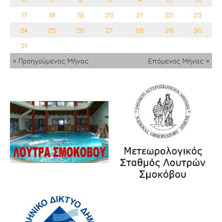
17
18
19
20
21
22
23
24
25
26
27
28
29
30
31
« Προηγούμενος Μήνας
Επόμενος Μήνας »