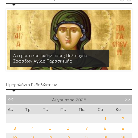
Λατρευτικές εκδηλώσεις Πολιούχου
Σοφάδων Αγίας Παρασκευής
Ημερολόγιο Εκδηλώσεων
Αύγουστος
2026
Δε
Τρ
Τε
Πε
Πα
Σα
Κυ
1
2
3
4
5
6
7
8
9
10
11
12
13
14
15
16