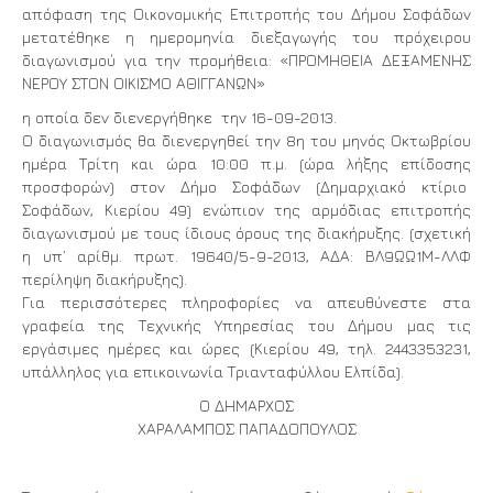
απόφαση της Οικονομικής Επιτροπής του Δήμου Σοφάδων
μετατέθηκε η ημερομηνία διεξαγωγής του πρόχειρου
διαγωνισμού για την προμήθεια: «ΠΡΟΜΗΘΕΙΑ ΔΕΞΑΜΕΝΗΣ
ΝΕΡΟΥ ΣΤΟΝ ΟΙΚΙΣΜΟ ΑΘΙΓΓΑΝΩΝ»
η οποία δεν διενεργήθηκε την 16-09-2013.
Ο διαγωνισμός θα διενεργηθεί την 8η του μηνός Οκτωβρίου
ημέρα Τρίτη και ώρα 10:00 π.μ. (ώρα λήξης επίδοσης
προσφορών) στον Δήμο Σοφάδων (Δημαρχιακό κτίριο
Σοφάδων, Κιερίου 49) ενώπιον της αρμόδιας επιτροπής
διαγωνισμού με τους ίδιους όρους της διακήρυξης. (σχετική
η υπ’ αρίθμ. πρωτ. 19640/5-9-2013, ΑΔΑ: ΒΛ9ΩΩ1Μ-ΛΛΦ
περίληψη διακήρυξης).
Για περισσότερες πληροφορίες να απευθύνεστε στα
γραφεία της Τεχνικής Υπηρεσίας του Δήμου μας τις
εργάσιμες ημέρες και ώρες (Κιερίου 49, τηλ. 2443353231,
υπάλληλος για επικοινωνία Τριανταφύλλου Ελπίδα).
Ο ΔΗΜΑΡΧΟΣ
ΧΑΡΑΛΑΜΠΟΣ ΠΑΠΑΔΟΠΟΥΛΟΣ