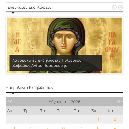


Τελευταίες Εκδηλώσεις
Λατρευτικές εκδηλώσεις Πολιούχου
Σοφάδων Αγίας Παρασκευής
Ημερολόγιο Εκδηλώσεων
Αύγουστος
2026
Δε
Τρ
Τε
Πε
Πα
Σα
Κυ
1
2
3
4
5
6
7
8
9