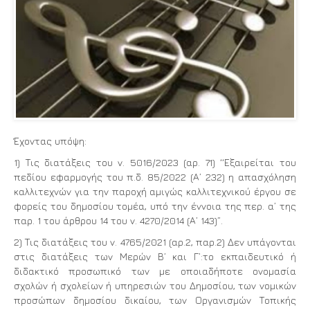
Έχοντας υπόψη:
1) Τις διατάξεις του ν. 5016/2023 (αρ. 71)
΄΄
Εξαιρείται του
πεδίου εφαρμογής του π.δ. 85/2022 (Α’ 232) η απασχόληση
καλλιτεχνών για την παροχή αμιγώς καλλιτεχνικού έργου σε
φορείς του δημοσίου τομέα, υπό την έννοια της περ. α’ της
παρ. 1 του άρθρου 14 του ν. 4270/2014 (Α’ 143)”.
2) Τις διατάξεις του ν. 4765/2021 (αρ.2, παρ.2) Δεν υπάγονται
στις διατάξεις των Μερών Β’ και Γ’:το εκπαιδευτικό ή
διδακτικό προσωπικό των με οποιαδήποτε ονομασία
σχολών ή σχολείων ή υπηρεσιών του Δημοσίου, των νομικών
προσώπων δημοσίου δικαίου, των Οργανισμών Τοπικής