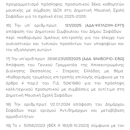
προγραμματισμό πρόσληψης προσωπικού δέκα καθηγητών
μουσικής με σύμβαση ΙΔΟΧ στη Δημοτική Μουσική Σχολή
Σοφάδων για το σχολικό έτος 2025-2026.
16) Την υπ΄ αριθμ.πρωτ.
121/2025
(
ΑΔΑ:ΨΧ7ΛΩ1Μ-ΕΡΠ)
απόφαση του Δημοτικού Συμβουλίου του Δήμου Σοφάδων
περί «καθορισμού 3μελους επιτροπής για τον έλεγχο των
ουσιαστικών και τυπικών προσόντων των υποψηφίων και
την αξιολόγηση αυτών».
17) Tην υπ΄αριθ.πρωτ. 36961
/31/07/2025 (AΔΑ: 9ΝΙΒΟΡΙΟ-ΕΒΩ)
Απόφαση του Γενικού Γραμματέα της Αποκεντρωμένης
Διοίκησης Θεσσαλίας – Στερεάς Ελλάδας με θέμα:
«Καθορισμός τριμελούς επιτροπής επιλογής σύμφωνα με το
άρθρο 4 παρ.2 του Π.Δ. 524/1980 για την πρόσληψη
καλλιτεχνικού προσωπικού με συμβάσεις με αντίτιμο στη
Δημοτική Μουσική Σχολή Σοφάδων.
18) Την αριθμ.πρωτ 1/2.01.2024 απόφαση του Δημάρχου
Σοφάδων περί ορισμού Αντιδημάρχων και μεταβίβαση
αρμοδιοτήτων.
19) Το ν. 5056/2023 (ΦΕΚ Α 163/6.10.2023) σύμφωνα με τον