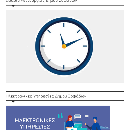
Ώράριο Λειτουργίας Δήμου Σοφάδων
Ηλεκτρονικές Υπηρεσίες Δήμου Σοφάδων