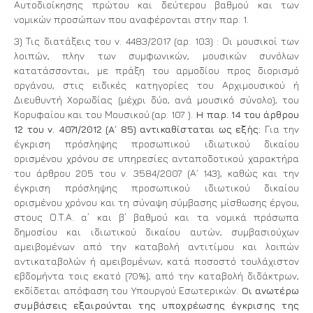
Αυτοδιοίκησης πρώτου και δεύτερου βαθμού και των
νομικών προσώπων που αναφέρονται στην παρ. 1.
3) Τις διατάξεις του ν. 4483/2017 (αρ. 103) : Οι μουσικοί των
λοιπών, πλην των συμφωνικών, μουσικών συνόλων
κατατάσσονται, με πράξη του αρμοδίου προς διορισμό
οργάνου, στις ειδικές κατηγορίες του Αρχιμουσικού ή
Διευθυντή Χορωδίας (μέχρι δύο, ανά μουσικό σύνολο), του
Κορυφαίου και του Μουσικού.(αρ. 107 ).
Η παρ. 14 του άρθρου
12 του ν. 4071/2012 (Α΄ 85) αντικαθίσταται ως εξής:
Για την
έγκριση πρόσληψης προσωπικού ιδιωτικού δικαίου
ορισμένου χρόνου σε υπηρεσίες ανταποδοτικού χαρακτήρα
του άρθρου 205 του ν. 3584/2007 (Α΄ 143), καθώς και την
έγκριση πρόσληψης προσωπικού ιδιωτικού δικαίου
ορισμένου χρόνου και τη σύναψη σύμβασης μίσθωσης έργου,
στους Ο.Τ.Α. α΄ και β΄ βαθμού και τα νομικά πρόσωπα
δημοσίου και ιδιωτικού δικαίου αυτών, συμβασιούχων
αμειβομένων από την καταβολή αντιτίμου και λοιπών
αντικαταβολών ή αμειβομένων, κατά ποσοστό τουλάχιστον
εβδομήντα τοις εκατό (70%), από την καταβολή διδάκτρων,
εκδίδεται απόφαση του Υπουργού Εσωτερικών.
Οι ανωτέρω
συμβάσεις εξαιρούνται της υποχρέωσης έγκρισης της