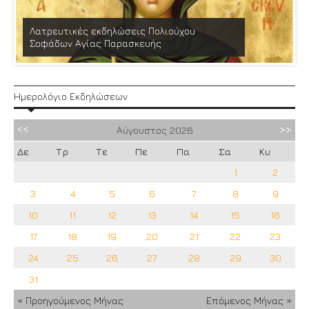
Λατρευτικές εκδηλώσεις Πολιούχου
Σοφάδων Αγίας Παρασκευής
Ημερολόγιο Εκδηλώσεων
Αύγουστος
2026
Δε
Τρ
Τε
Πε
Πα
Σα
Κυ
1
2
3
4
5
6
7
8
9
10
11
12
13
14
15
16
17
18
19
20
21
22
23
24
25
26
27
28
29
30
31
« Προηγούμενος Μήνας
Επόμενος Μήνας »