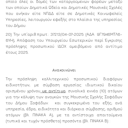
οποίο όλες οι δομές των καταργούμενων φορέων μεταξύ
των οποίων Δημοτικά Ωδεία και Δημοτικές Μουσικές Σχολές
που ανήκαν είτε ΝΠΔΔ είτε σε Δημοτικές Κοινωφελείς
Υπηρεσίες, λειτουργούν εφεξής στο πλαίσιο της υπηρεσίας
του Δήμου.
20) Την υπ΄αριθ.πρωτ.: 37213/04-07-2025 (ΑΔΑ: 9Γ7946ΜΤΛ6-
6ΥΗ), Απόφαση του Υπουργείου Εσωτερικών περί Έγκρισης
πρόσληψης προσωπικού ΙΔΟΧ αμειβόμενο από αντίτιμο
έτους 2025.
Ανακοινώνει
Την πρόσληψη καλλιτεχνικού προσωπικού διαφόρων
ειδικοτήτων, με σύμβαση εργασίας ιδιωτικού δικαίου
ορισμένου χρόνου
με αντίτιμο
, συνολικά εννέα (10) ατόμων
για την κάλυψη των αναγκών της Μουσικής Σχολής Σοφάδων
του Δήμου Σοφάδων. και συγκεκριμένα του εξής, ανά
υπηρεσία, έδρα, ειδικότητα και διάρκεια σύμβασης, αριθμού
ατόμων (βλ. ΠΙΝΑΚΑ Α), με τα αντίστοιχα απαιτούμενα
(τυπικά και τυχόν πρόσθετα) προσόντα (βλ. ΠΙΝΑΚΑ Β) :