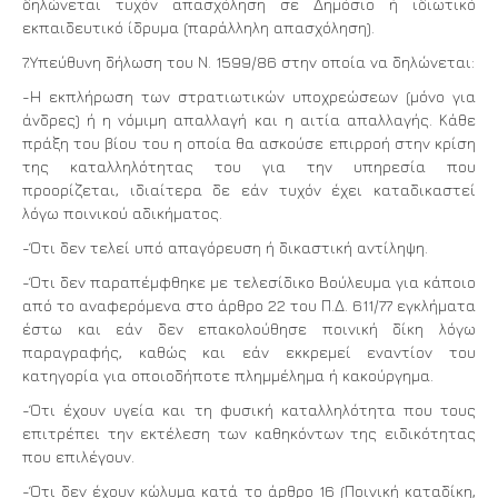
δηλώνεται τυχόν απασχόληση σε Δημόσιο ή ιδιωτικό
εκπαιδευτικό ίδρυμα (παράλληλη απασχόληση).
7.Υπεύθυνη δήλωση του Ν. 1599/86 στην οποία να δηλώνεται:
-Η εκπλήρωση των στρατιωτικών υποχρεώσεων (μόνο για
άνδρες) ή η νόμιμη απαλλαγή και η αιτία απαλλαγής. Κάθε
πράξη του βίου του η οποία θα ασκούσε επιρροή στην κρίση
της καταλληλότητας του για την υπηρεσία που
προορίζεται, ιδιαίτερα δε εάν τυχόν έχει καταδικαστεί
λόγω ποινικού αδικήματος.
-Ότι δεν τελεί υπό απαγόρευση ή δικαστική αντίληψη.
-Ότι δεν παραπέμφθηκε με τελεσίδικο Βούλευμα για κάποιο
από το αναφερόμενα στο άρθρο 22 του Π.Δ. 611/77 εγκλήματα
έστω και εάν δεν επακολούθησε ποινική δίκη λόγω
παραγραφής, καθώς και εάν εκκρεμεί εναντίον του
κατηγορία για οποιοδήποτε πλημμέλημα ή κακούργημα.
-Ότι έχουν υγεία και τη φυσική καταλληλότητα που τους
επιτρέπει την εκτέλεση των καθηκόντων της ειδικότητας
που επιλέγουν.
-Ότι δεν έχουν κώλυμα κατά το άρθρο 16 (Ποινική καταδίκη,