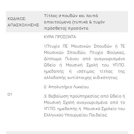
Τίτλος σπουδών και λοιπά
ΚΩΔΙΚΟΣ
απαιτούμενα (τυπικά & τυχόν
ΑΠΑΣΧΟΛΗΣΗΣ
πρόσθετα) προσόντα
ΚΥΡΙΑ ΠΡΟΣΟΝΤΑ:
1.Πτυχίο ΠΕ Μουσικών Σπουδών ή ΤΕ
Μουσικών Σπουδών, Πτυχίο Φούγκας,
Δίπλωμα Πιάνου από αναγνωρισμένο
Ωδείο ή Μουσική Σχολή του ΥΠ.ΠΟ.
ημεδαπής ή ισότιμος τίτλος της
αλλοδαπής αντίστοιχης ειδικότητας.
2. Απολυτήριο Λυκείου.
01
3. Βεβαίωση προϋπηρεσίας από Ωδείο ή
Μουσική Σχολή αναγνωρισμένα από το
ΥΠ.ΠΟ. ημεδαπής ή Μουσικό Σχολείο του
Ελληνικού Υπουργείου Παιδείας