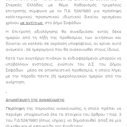
Στερεάς Ελλάδας με θέμα: Καθορισμός τριμελούς
επιτροπής σύμφωνα με το Π.Δ. 524/1980 για πρόσληψη
καλλιτεχνικού προσωπικού ιδιωτικού δικαίου ορισμένου
χρόνου
με αντίτιμο
στο Δήμο Σοφάδων.
H Επιτροπή αξιολόγησης θα συνεδριάσει εντός δέκα
ημερών από τη λήξη της προθεσμίας των αιτήσεων και
δύναται να καλέσει σε ακρόαση υποψηφίους, αν κρίνει αυτό
αναγκαίο , σε ημερομηνία που θα ανακοινωθεί στους ίδιους.
Κατά των ανωτέρων πινάκων οι ενδιαφερόμενοι μπορούν να
υποβάλλουν ενστάσεις, ενώπιον του Δ.Σ. του Δήμου
Σοφάδων. μέσα σε αποκλειστική προθεσμία, η οποία λήγει
με την πάροδο πέντε (5) ημερολογιακών ημερών από την
ανάρτηση.
Δημοσίευση της ανακοίνωσης
Περίληψη
της παρούσας ανακοίνωσης, η οποία πρέπει να
περιέχει υποχρεωτικά όλα τα στοιχεία του άρθρου 1 παρ. 3
του Π.Δ.524/1980 (όπως ισχύει), να δημοσιευθεί άπαξ σε μία
(1) καθημερινή εφημερίδα της Καρδίτσας