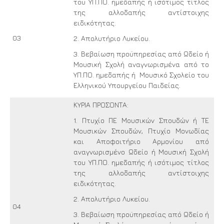
του ΥΠ.ΠΟ. ημεδαπής ή ισότιμος τίτλος
της αλλοδαπής αντίστοιχης
ειδικότητας.
03
2. Απολυτήριο Λυκείου.
3. Βεβαίωση προϋπηρεσίας από Ωδείο ή
Μουσική Σχολή αναγνωρισμένα από το
ΥΠ.ΠΟ. ημεδαπής ή Μουσικό Σχολείο του
Ελληνικού Υπουργείου Παιδείας.
ΚΥΡΙΑ ΠΡΟΣΟΝΤΑ:
1. Πτυχίο ΠΕ Μουσικών Σπουδών ή ΤΕ
Μουσικών Σπουδών, Πτυχίο Μονωδίας
και Αποφοιτήριο Αρμονίου από
αναγνωρισμένο Ωδείο ή Μουσική Σχολή
του ΥΠ.ΠΟ. ημεδαπής ή ισότιμος τίτλος
της αλλοδαπής αντίστοιχης
ειδικότητας.
2. Απολυτήριο Λυκείου.
04
3. Βεβαίωση προϋπηρεσίας από Ωδείο ή