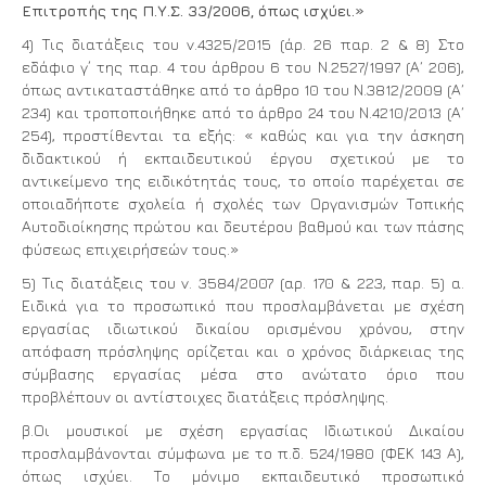
Επιτροπής της Π.Υ.Σ. 33/2006, όπως ισχύει.»
4) Τις διατάξεις του ν.4325/2015 (άρ. 26 παρ. 2 & 8) Στο
εδάφιο γ΄ της παρ. 4 του άρθρου 6 του Ν.2527/1997 (Α΄ 206),
όπως αντικαταστάθηκε από το άρθρο 10 του Ν.3812/2009 (Α΄
234) και τροποποιήθηκε από το άρθρο 24 του Ν.4210/2013 (Α΄
254), προστίθενται τα εξής: « καθώς και για την άσκηση
διδακτικού ή εκπαιδευτικού έργου σχετικού με το
αντικείμενο της ειδικότητάς τους, το οποίο παρέχεται σε
οποιαδήποτε σχολεία ή σχολές των Οργανισμών Τοπικής
Αυτοδιοίκησης πρώτου και δευτέρου βαθμού και των πάσης
φύσεως επιχειρήσεών τους.»
5) Τις διατάξεις του ν. 3584/2007 (αρ. 170 & 223, παρ. 5) α.
Ειδικά για το προσωπικό που προσλαμβάνεται με σχέση
εργασίας ιδιωτικού δικαίου ορισμένου χρόνου, στην
απόφαση πρόσληψης ορίζεται και ο χρόνος διάρκειας της
σύμβασης εργασίας μέσα στο ανώτατο όριο που
προβλέπουν οι αντίστοιχες διατάξεις πρόσληψης.
β.Οι μουσικοί με σχέση εργασίας Ιδιωτικού Δικαίου
προσλαμβάνονται σύμφωνα με το π.δ. 524/1980 (ΦΕΚ 143 Α),
όπως ισχύει. Το μόνιμο εκπαιδευτικό προσωπικό