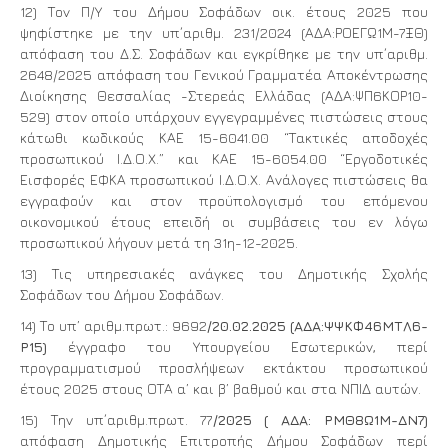
12) Τον Π/Υ του Δήμου Σοφάδων οικ. έτους 2025 που
ψηφίστηκε με την υπ΄αριθμ. 231/2024 (ΑΔΑ:ΡΟΕΓΩ1Μ-7ΞΘ)
απόφαση του Δ.Σ. Σοφάδων και εγκρίθηκε με την υπ΄αριθμ.
2648/2025 απόφαση του Γενικού Γραμματέα Αποκέντρωσης
Διοίκησης Θεσσαλίας -Στερεάς Ελλάδας (ΑΔΑ:ΨΠ6ΚΟΡ10-
529) στον οποίο υπάρχουν εγγεγραμμένες πιστώσεις στους
κάτωθι κωδικούς ΚΑΕ 15-6041.00 “Τακτικές αποδοχές
προσωπικού Ι.Δ.Ο.Χ.” και ΚΑΕ 15-6054.00 “Εργοδοτικές
Εισφορές ΕΦΚΑ προσωπικού Ι.Δ.Ο.Χ. Ανάλογες πιστώσεις θα
εγγραφούν και στον προϋπολογισμό του επόμενου
οικονομικού έτους επειδή οι συμβάσεις του εν λόγω
προσωπικού λήγουν μετά τη 31η-12-2025.
13) Τις υπηρεσιακές ανάγκες του Δημοτικής Σχολής
Σοφάδων του Δήμου Σοφάδων.
14) Το υπ’ αριθμ.πρωτ.: 9692
/20.02.2025 (ΑΔΑ:ΨΨΚΦ46ΜΤΛ6-
Ρ15)
έγγραφο του Υπουργείου Εσωτερικών, περί
προγραμματισμού προσλήψεων εκτάκτου προσωπικού
έτους 2025 στους ΟΤΑ α’ και β’ βαθμού και στα ΝΠΙΔ αυτών.
15) Την υπ΄αριθμ.πρωτ. 77
/2025 ( ΑΔΑ: ΡΜΘ8Ω1M-Δ
N
7)
απόφαση Δημοτικής Επιτροπής Δήμου Σοφάδων περί