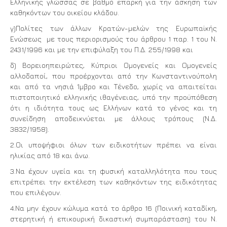
Ελληνικής γλώσσας σε βαθμό επαρκή για την άσκηση των
καθηκόντων του οικείου κλάδου.
γ)Πολίτες των άλλων Κρατών-μελών της Ευρωπαϊκής
Ενώσεως με τους περιορισμούς του άρθρου 1 παρ. 1 του Ν.
2431/1996 και με την επιφύλαξη του Π.Δ. 255/1998 και
δ) Βορειοηπειρώτες, Κύπριοι Ομογενείς και Ομογενείς
αλλοδαποί, που προέρχονται από την Κωνσταντινούπολη
και από τα νησιά Ίμβρο και Τένεδο, χωρίς να απαιτείται
πιστοποιητικό ελληνικής ιθαγένειας, υπό την προϋπόθεση
ότι η ιδιότητα τους ως Ελλήνων κατά το γένος και τη
συνείδηση αποδεικνύεται με άλλους τρόπους (Ν.Δ.
3832/1958).
2.Οι υποψήφιοι όλων των ειδικοτήτων πρέπει να είναι
ηλικίας από 18 και άνω.
3.Να έχουν υγεία και τη φυσική καταλληλότητα που τους
επιτρέπει την εκτέλεση των καθηκόντων της ειδικότητας
που επιλέγουν.
4.Να μην έχουν κώλυμα κατά το άρθρο 16 (Ποινική καταδίκη,
στερητική ή επικουρική δικαστική συμπαράσταση) του Ν.