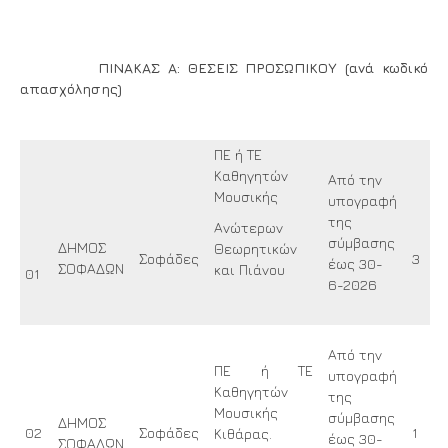
ΠΙΝΑΚΑΣ Α: ΘΕΣΕΙΣ ΠΡΟΣΩΠΙΚΟΥ (ανά κωδικό
απασχόλησης)
ΠΕ ή ΤΕ
Καθηγητών
Από την
Μουσικής
υπογραφή
της
Ανώτερων
σύμβασης
ΔΗΜΟΣ
Θεωρητικών
Σοφάδες
3
έως 30-
ΣΟΦΑΔΩΝ
και Πιάνου
01
6-2026
Από την
ΠΕ ή ΤΕ
υπογραφή
Καθηγητών
της
Μουσικής
σύμβασης
ΔΗΜΟΣ
02
Σοφάδες
1
Κιθάρας.
έως 30-
ΣΟΦΑΔΩΝ