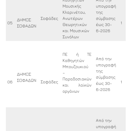
Μουσικής
υπογραφή
Κλαρινέτου,
της
Σοφάδες
Ανωτέρων
σύμβασης
ΔΗΜΟΣ
05
1
Θεωρητικών
έως 30-
ΣΟΦΑΔΩΝ
και Μουσικών
6-2026
Συνόλων
ΠΕ ή ΤΕ
Από την
Καθηγητών
υπογραφή
Μπουζουκιού
της
–
ΔΗΜΟΣ
σύμβασης
Παραδοσιακών
ΣΟΦΑΔΩΝ
06
Σοφάδες
1
έως 30-
και λαϊκών
6-2026
οργάνων
Από την
υπογραφή