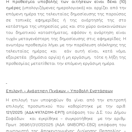
Η προθεσμία υποβολής των αιτήσεων είναι δέκα (10)
ημέρες
(υπολογιζόμενες ημερολογιακά) και αρχίζει από την
επόμενη ημέρα της τελευταίας δημοσίευσης της παρούσας
σε τοπικές εφημερίδες ή της ανάρτησής της στο
κατάστημα της υπηρεσίας μας και στο χώρο ανακοινώσεων
του δημοτικού καταστήματος, εφόσον η ανάρτηση είναι
τυχόν μεταγενέστερη της δημοσίευσης στις εφημερίδες. Η
ανωτέρω προθεσμία λήγει με την παρέλευση ολόκληρης της
τελευταίας ημέρας και εάν αυτή είναι, κατά νόμο,
εξαιρετέα (δημόσια αργία) ή μη εργάσιμη, τότε η λήξη της
προθεσμίας μετατίθεται την επόμενη εργάσιμη ημέρα.
Επιλογή – Ανάρτηση Πινάκων – Υποβολή Ενστάσεων
Η επιλογή των υποψηφίων θα γίνει από την επιτροπή
επιλογής προσωπικού που καθορίστηκε με την αριθ.
121/2025
(
ΑΔΑ:ΨΧ7ΛΩ1Μ-ΕΡΠ)
απόφαση του Δ.Σ. του Δήμου
Σοφάδων. και εγκρίθηκε – συγκροτήθηκε με την αριθμ.
Πρωτ. 36961/31/07/2025 (ΑΔΑ: 9ΝΙΒΟΡΙΟ-ΕΒΩ) απόφαση του
συντονιστή της Αποκεντρωμένης Διοίκησης Θεσσαλίας –