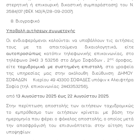
στερητική ή επικουρική δικαστική συμπαράσταση) του Ν.
3584/07 (ΦΕΚ 143/Α/28-09-2007).
Βιογραφικό
Υποβολή αιτήσεων συμμετοχής
Οι ενδιαφερόμενοι καλούνται να υποβάλλουν τις αιτήσεις
τους με τα απαιτούμενα δικαιολογητικά, είτε
αυτοπροσώπως
κατόπιν τηλεφωνικής επικοινωνίας, στο
ος
τηλέφωνο 2443 3 53256 στo Δήμο Σοφάδων , 2
όροφος,
είτε
ταχυδρομικά με συστημένη επιστολή
, στα γραφεία
της υπηρεσίας μας στην ακόλουθη διεύθυνση: ΔΗΜΟΥ
ΣΟΦΑΔΩΝ Κιερίου 49 43300 ΣΟΦΑΔΕΣ υπόψιν κ Αλειφτήρα
Σοφία (τηλ. επικοινωνίας: 2443353256),
από
13 Αυγούστου 2025 έως 22 Αυγούστου 2025
.
Στην περίπτωση αποστολής των αιτήσεων ταχυδρομικώς
το εμπρόθεσμο των αιτήσεων κρίνεται με βάση την
ημερομηνία που φέρει ο φάκελος αποστολής, ο οποίος μετά
την αποσφράγισή του επισυνάπτεται στην αίτηση των
υποψηφίων.