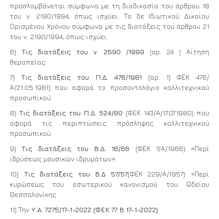
προσλαμβάνεται σύμφωνα με τη διαδικασία του άρθρου 18
του ν. 2190/1994, όπως ισχύει. Το δε Ιδιωτικού Δικαίου
Ορισμένου Χρόνου σύμφωνα με τις διατάξεις του άρθρου 21
του ν. 2190/1994, όπως ισχύει.
6)
Τις διατάξεις του ν. 2690 /1999
(αρ. 24 ) Αίτηση
θεραπείας.
7)
Τις διατάξεις του Π.Δ. 476/1981
(αρ. 1) ΦΕΚ 476/
Α/21.05.1981) που αφορά το προσοντολόγιο καλλιτεχνικού
προσωπικού.
8)
Τις διατάξεις του Π.Δ. 524/80
(ΦΕΚ 143/Α/17.07.1980) που
αφορά τις περιπτώσεις πρόσληψης καλλιτεχνικού
προσωπικού.
9)
Τις διατάξεις του Β.Δ. 16/66
(ΦΕΚ 7/Α/1966) «Περί
ιδρύσεως μουσικών ιδρυμάτων».
10)
Τις διατάξεις του Β.Δ 57/57
(ΦΕΚ 229/Α/1957) «Περί
κυρώσεως του εσωτερικού κανονισμού του Ωδείου
Θεσσαλονίκης.
11) Την
Υ.Α. 7275/17-1-2022 (ΦΕΚ 77 Β 17-1-2022)