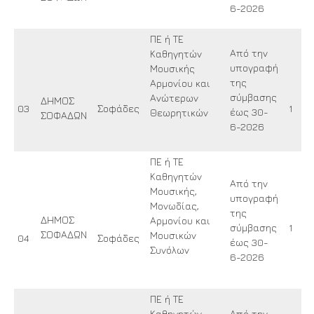
6-2026
ΠΕ ή ΤΕ
Από την
Καθηγητών
υπογραφή
Μουσικής
της
Αρμονίου και
σύμβασης
Ανώτερων
ΔΗΜΟΣ
03
Σοφάδες
1
έως 30-
Θεωρητικών
ΣΟΦΑΔΩΝ
6-2026
ΠΕ ή ΤΕ
Καθηγητών
Από την
Μουσικής,
υπογραφή
Μονωδίας,
της
ΔΗΜΟΣ
Αρμονίου και
σύμβασης
1
ΣΟΦΑΔΩΝ
Μουσικών
04
Σοφάδες
έως 30-
Συνόλων
6-2026
ΠΕ ή ΤΕ
Καθηγητών
Από την