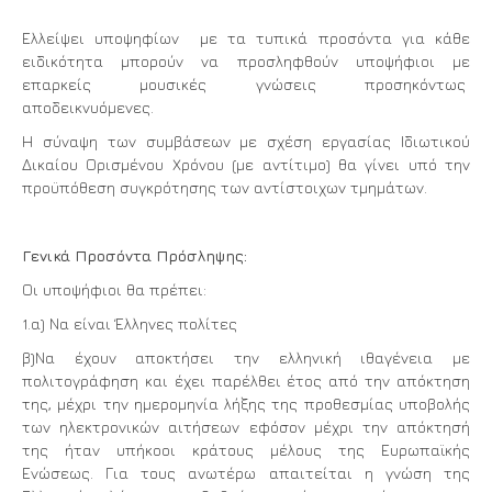
Ελλείψει υποψηφίων με τα τυπικά προσόντα για κάθε
ειδικότητα μπορούν να προσληφθούν υποψήφιοι με
επαρκείς μουσικές γνώσεις προσηκόντως
αποδεικνυόμενες.
Η σύναψη των συμβάσεων με σχέση εργασίας Ιδιωτικού
Δικαίου Ορισμένου Χρόνου (με αντίτιμο) θα γίνει υπό την
προϋπόθεση συγκρότησης των αντίστοιχων τμημάτων.
Γενικά Προσόντα Πρόσληψης:
Οι υποψήφιοι θα πρέπει:
1.α) Να είναι Έλληνες πολίτες
β)Να έχουν αποκτήσει την ελληνική ιθαγένεια με
πολιτογράφηση και έχει παρέλθει έτος από την απόκτηση
της, μέχρι την ημερομηνία λήξης της προθεσμίας υποβολής
των ηλεκτρονικών αιτήσεων εφόσον μέχρι την απόκτησή
της ήταν υπήκοοι κράτους μέλους της Ευρωπαϊκής
Ενώσεως. Για τους ανωτέρω απαιτείται η γνώση της