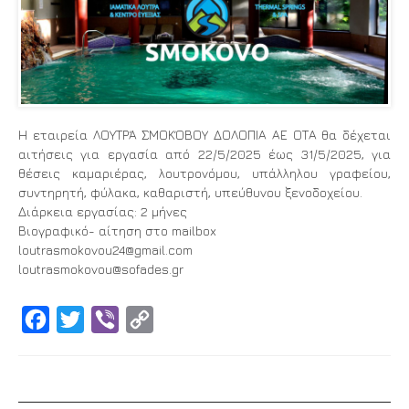
Η εταιρεία ΛΟΥΤΡΆ ΣΜΟΚΌΒΟΥ ΔΟΛΟΠΙΑ ΑΕ ΟΤΑ θα δέχεται
αιτήσεις για εργασία από 22/5/2025 έως 31/5/2025, για
θέσεις καμαριέρας, λουτρονόμου, υπάλληλου γραφείου,
συντηρητή, φύλακα, καθαριστή, υπεύθυνου ξενοδοχείου.
Διάρκεια εργασίας: 2 μήνες
Βιογραφικό- αίτηση στο mailbox
loutrasmokovou24@gmail.com
loutrasmokovou@sofades.gr
Facebook
Twitter
Viber
Copy
Link