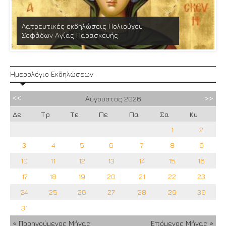
Λατρευτικές εκδηλώσεις Πολιούχου
Σοφάδων Αγίας Παρασκευής
Ημερολόγιο Εκδηλώσεων
Αύγουστος
2026
Δε
Τρ
Τε
Πε
Πα
Σα
Κυ
1
2
3
4
5
6
7
8
9
10
11
12
13
14
15
16
17
18
19
20
21
22
23
24
25
26
27
28
29
30
31
« Προηγούμενος Μήνας
Επόμενος Μήνας »