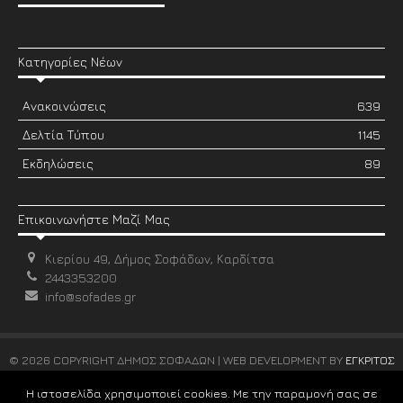
Κατηγορίες Νέων
Ανακοινώσεις
639
Δελτία Τύπου
1145
Εκδηλώσεις
89
Επικοινωνήστε Μαζί Μας
Κιερίου 49, Δήμος Σοφάδων, Καρδίτσα
2443353200
info@sofades.gr
© 2026 COPYRIGHT ΔΗΜΟΣ ΣΟΦΑΔΩΝ | WEB DEVELOPMENT BY
ΕΓΚΡΙΤΟΣ
GROUP
Η ιστοσελίδα χρησιμοποιεί cookies. Με την παραμονή σας σε