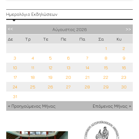
Ημερολόγιο Εκδηλώσεων
Αύγουστος
2026
Δε
Τρ
Τε
Πε
Πα
Σα
Κυ
1
2
3
4
5
6
7
8
9
10
11
12
13
14
15
16
17
18
19
20
21
22
23
24
25
26
27
28
29
30
31
« Προηγούμενος Μήνας
Επόμενος Μήνας »