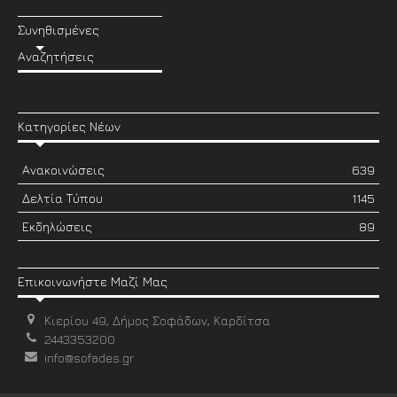
Συνηθισμένες
Αναζητήσεις
Κατηγορίες Νέων
Ανακοινώσεις
639
Δελτία Τύπου
1145
Εκδηλώσεις
89
Επικοινωνήστε Μαζί Μας
Κιερίου 49, Δήμος Σοφάδων, Καρδίτσα
2443353200
info@sofades.gr