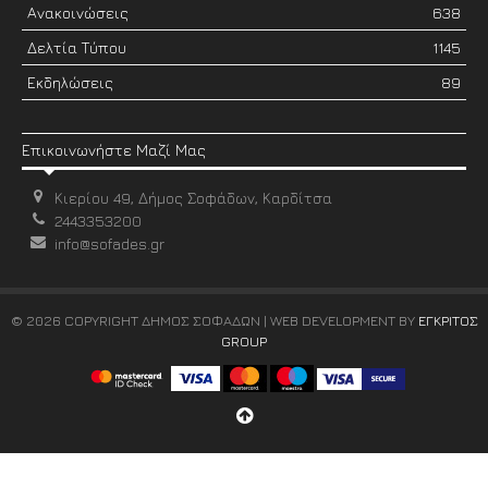
Ανακοινώσεις
638
Δελτία Τύπου
1145
Εκδηλώσεις
89
Επικοινωνήστε Μαζί Μας
Κιερίου 49, Δήμος Σοφάδων, Καρδίτσα
2443353200
info@sofades.gr
© 2026 COPYRIGHT ΔΗΜΟΣ ΣΟΦΑΔΩΝ | WEB DEVELOPMENT BY
ΕΓΚΡΙΤΟΣ
GROUP