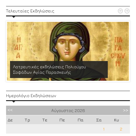


Τελευταίες Εκδηλώσεις
Λατρευτικές εκδηλώσεις Πολιούχου
Σοφάδων Αγίας Παρασκευής
Ημερολόγιο Εκδηλώσεων
Αύγουστος
2026
Δε
Τρ
Τε
Πε
Πα
Σα
Κυ
1
2