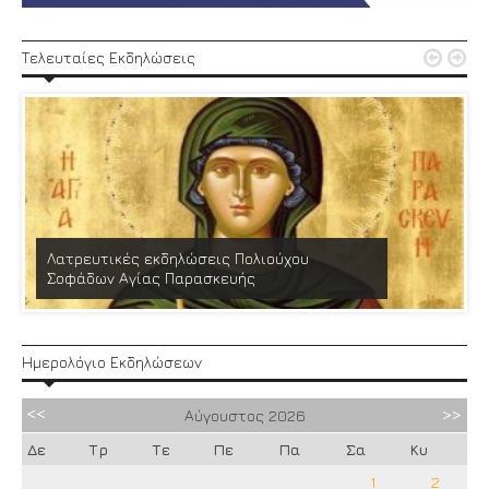


Τελευταίες Εκδηλώσεις
Λατρευτικές εκδηλώσεις Πολιούχου
Σοφάδων Αγίας Παρασκευής
Ημερολόγιο Εκδηλώσεων
Αύγουστος
2026
Δε
Τρ
Τε
Πε
Πα
Σα
Κυ
1
2