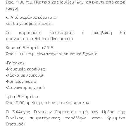
Ώρα: 11.30 π.μ. Πλατεία 2ας Ιουλίου 1943( απέναντι από καφέ
Fuego)
•….Από σαράντα κύματα……
και θα χορέψεις κιόλας…
Σε περίπτωση κακοκαιρίας η εκδήλωση θα
πραγματοποιηθεί στο Πνευματικό
Κυριακή 6 Μαρτίου 2016
Ώρα : 10.00 π.μ. Μελισσοχώρι Δημοτικό Σχολείο
•Γαϊτανάκι
•Μουσικές καρέκλες
•Χάσκα με λουκούμι
•Non stop music
•Διαγωνισμός χορού
Τρίτη 8 Μαρτίου
Ωρα: 8.00 μμ Κοσμικό Κέντρο «Κοτόπουλα»
Ο Σύλλογος Γυναικών Ερμητσίου τιμά την Ημέρα της
Γυναίκας, συμμετέχοντας παράλληλα στον Κρυμμένο
Θησαυρό»