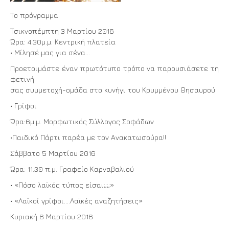
Το πρόγραμμα
Τσικνοπέμπτη 3 Μαρτίου 2016
Ώρα: 4.30μ.μ. Κεντρική πλατεία
• Μίλησέ μας για σένα…
Προετοιμάστε έναν πρωτότυπο τρόπο να παρουσιάσετε τη
φετινή
σας συμμετοχή-ομάδα στο κυνήγι του Κρυμμένου Θησαυρού
• Γρίφοι
Ώρα:6μ.μ. Μορφωτικός Σύλλογος Σοφάδων
•Παιδικό Πάρτι παρέα με τον Ανακατωσούρα!!
Σάββατο 5 Μαρτίου 2016
Ώρα: 11.30 π.μ. Γραφείο Καρναβαλιού
• «Πόσο λαϊκός τύπος είσαι;;;;»
• «Λαϊκοί γρίφοι….Λαϊκές αναζητήσεις»
Κυριακή 6 Μαρτίου 2016