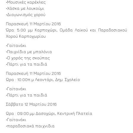
•Μουσικές καρέκλες
•Χάσκα με λουκούμι
•Διαγωνισμός χορού
Παρασκευή 11 Μαρτίου 2016
Ώρα: 5.00 μμ Καρποχώρι, Ομάδα Λαϊκού και Παραδοσιακού
Χορού Καρποχωρίου
•Γαϊτανάκι
•Παιχνίδια με μπαλόνια
•Ο χορός της σκούπας
•Πάρτι για τα παιδιά
Παρασκευή 11 Μαρτίου 2016
Ωρα : 10.00π.μ Λεοντάρι, Δημ. Σχολείο
•Γαϊτανάκι
•Πάρτι για τα παιδιά
Σάββατο 12 Μαρτίου 2016
Ωρα : 09.00.μμ Δασοχώρι, Κεντρική Πλατεία
•Γαϊτανάκι
•παραδοσιακά παιχνιδια