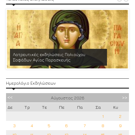
Λατρευτικές εκδηλώσεις Πολιούχου
Σοφάδων Αγίας Παρασκευής
Ημερολόγιο Εκδηλώσεων
Αύγουστος
2026
Δε
Τρ
Τε
Πε
Πα
Σα
Κυ
1
2
3
4
5
6
7
8
9
10
11
12
13
14
15
16