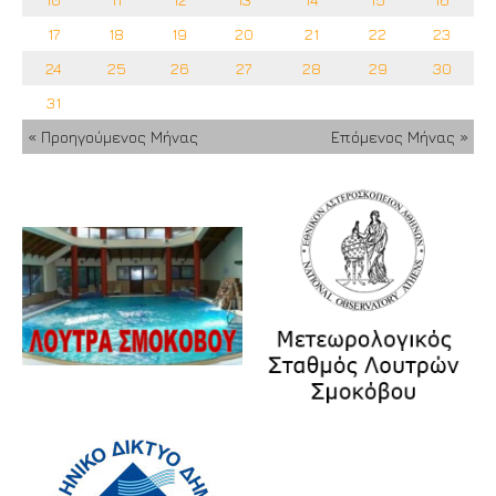
17
18
19
20
21
22
23
24
25
26
27
28
29
30
31
« Προηγούμενος Μήνας
Επόμενος Μήνας »