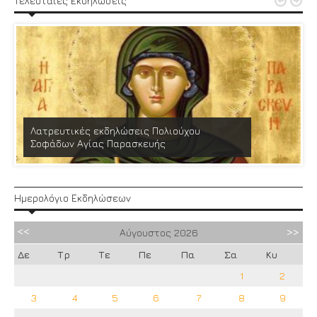


Τελευταίες Εκδηλώσεις
Λατρευτικές εκδηλώσεις Πολιούχου
Σοφάδων Αγίας Παρασκευής
Ημερολόγιο Εκδηλώσεων
Αύγουστος
2026
Δε
Τρ
Τε
Πε
Πα
Σα
Κυ
1
2
3
4
5
6
7
8
9