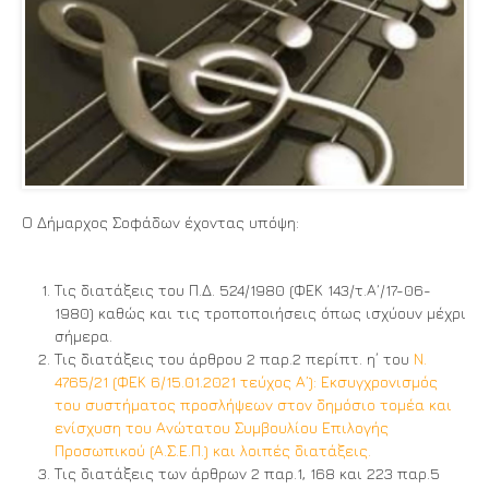
Ο Δήμαρχος Σοφάδων έχοντας υπόψη:
Τις διατάξεις του Π.Δ. 524/1980 (ΦΕΚ 143/τ.Α΄/17-06-
1980) καθώς και τις τροποποιήσεις όπως ισχύουν μέχρι
σήμερα.
Τις διατάξεις του άρθρου 2 παρ.2 περίπτ. η΄ του
Ν.
4765/21 (ΦΕΚ 6/15.01.2021 τεύχος Α’): Εκσυγχρονισμός
του συστήματος προσλήψεων στον δημόσιο τομέα και
ενίσχυση του Ανώτατου Συμβουλίου Επιλογής
Προσωπικού (Α.Σ.Ε.Π.) και λοιπές διατάξεις.
Τις διατάξεις των άρθρων 2 παρ.1, 168 και 223 παρ.5