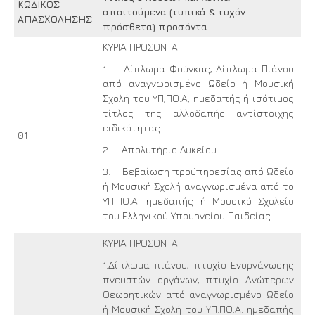
ΚΩΔΙΚΟΣ
απαιτούμενα (τυπικά & τυχόν
ΑΠΑΣΧΟΛΗΣΗΣ
πρόσθετα) προσόντα
ΚΥΡΙΑ ΠΡΟΣΟΝΤΑ
1. Δίπλωμα Φούγκας, Δίπλωμα Πιάνου
από αναγνωρισμένο Ωδείο ή Μουσική
Σχολή του ΥΠ,ΠΟ.Α, ημεδαπής ή ισότιμος
τίτλος της αλλοδαπής αντίστοιχης
ειδικότητας.
01
2. Απολυτήριο Λυκείου.
3. Βεβαίωση προϋπηρεσίας από Ωδείο
ή Μουσική Σχολή αναγνωρισμένα από το
ΥΠ.ΠΟ.Α. ημεδαπής ή Μουσικό Σχολείο
του Ελληνικού Υπουργείου Παιδείας
ΚΥΡΙΑ ΠΡΟΣΟΝΤΑ
1.Δίπλωμα πιάνου, πτυχίο Ενοργάνωσης
πνευστών οργάνων, πτυχίο Ανώτερων
Θεωρητικών από αναγνωρισμένο Ωδείο
ή Μουσική Σχολή του ΥΠ.ΠΟ.Α. ημεδαπής