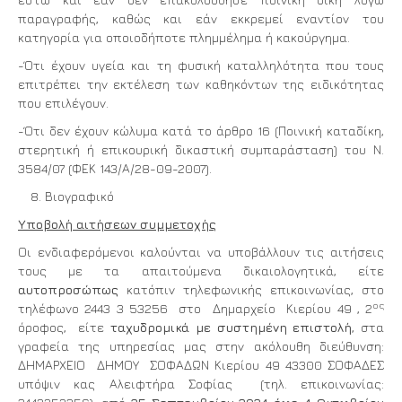
παραγραφής, καθώς και εάν εκκρεμεί εναντίον του
κατηγορία για οποιοδήποτε πλημμέλημα ή κακούργημα.
-Ότι έχουν υγεία και τη φυσική καταλληλότητα που τους
επιτρέπει την εκτέλεση των καθηκόντων της ειδικότητας
που επιλέγουν.
-Ότι δεν έχουν κώλυμα κατά το άρθρο 16 (Ποινική καταδίκη,
στερητική ή επικουρική δικαστική συμπαράσταση) του Ν.
3584/07 (ΦΕΚ 143/Α/28-09-2007).
Βιογραφικό
Υποβολή αιτήσεων συμμετοχής
Οι ενδιαφερόμενοι καλούνται να υποβάλλουν τις αιτήσεις
τους με τα απαιτούμενα δικαιολογητικά, είτε
αυτοπροσώπως
κατόπιν τηλεφωνικής επικοινωνίας, στο
ος
τηλέφωνο 2443 3 53256 στο Δημαρχείο Κιερίου 49 , 2
όροφος, είτε
ταχυδρομικά με συστημένη επιστολή
, στα
γραφεία της υπηρεσίας μας στην ακόλουθη διεύθυνση:
ΔΗΜΑΡΧΕΙΟ ΔΗΜΟΥ ΣΟΦΑΔΩΝ Κιερίου 49 43300 ΣΟΦΑΔΕΣ
υπόψιν κας Αλειφτήρα Σοφίας (τηλ. επικοινωνίας: