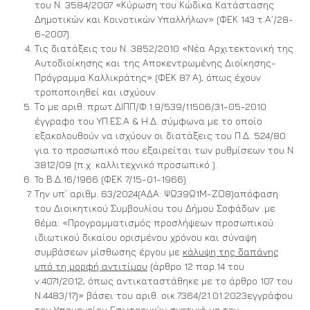
του Ν. 3584/2007 «Κύρωση του Κώδικα Κατάστασης
Δημοτικών και Κοινοτικών Υπαλλήλων» (ΦΕΚ 143 τ.Α΄/28-
6-2007).
Τις διατάξεις του Ν. 3852/2010 «Νέα Αρχιτεκτονική της
Αυτοδιοίκησης και της Αποκεντρωμένης Διοίκησης-
Πρόγραμμα Καλλικράτης» (ΦΕΚ 87 Α), όπως έχουν
τροποποιηθεί και ισχύουν.
Το με αριθ. πρωτ.ΔΙΠΠ/Φ.1.9/539/11506/31-05-2010
έγγραφο του ΥΠ.ΕΣ.Α & Η.Δ. σύμφωνα με το οποίο
εξακολουθούν να ισχύουν οι διατάξεις του Π.Δ. 524/80
για το προσωπικό που εξαιρείται των ρυθμίσεων του Ν.
3812/09 (π.χ. καλλιτεχνικό προσωπικό ).
To Β.Δ.16/1966 (ΦΕΚ 7/15-01-1966)
Την υπ΄ αριθμ. 63/2024(ΑΔΑ: ΨΩ39Ω1Μ-ΖΟ8)απόφαση
του Διοικητικού Συμβουλίου του Δήμου Σοφάδων .με
θέμα: «Προγραμματισμός προσλήψεων προσωπικού
ιδιωτικού δικαίου ορισμένου χρόνου και σύναψη
συμβάσεων μίσθωσης έργου με
κάλυψη της δαπάνης
υπό τη μορφή αντιτίμου
(άρθρο 12 παρ.14 του
ν.4071/2012, όπως αντικαταστάθηκε με το άρθρο 107 του
Ν.4483/17)» βάσει του αριθ. οικ.7364/21.01.2023εγγράφου
του Υπουργείου Εσωτερικών σχετικά με τον