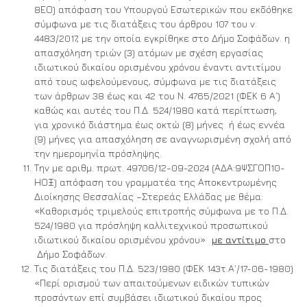
8ΕΟ) απόφαση του Υπουργού Εσωτερικών που εκδόθηκε
σύμφωνα με τις διατάξεις του άρθρου 107 του ν.
4483/2017, με την οποία εγκρίθηκε στο Δήμο Σοφάδων. η
απασχόληση τριών (3) ατόμων με σχέση εργασίας
ιδιωτικού δικαίου ορισμένου χρόνου έναντι αντιτίμου
από τους ωφελούμενους, σύμφωνα με τις διατάξεις
των άρθρων 38 έως και 42 του Ν. 4765/2021 (ΦΕΚ 6 Α΄)
καθώς και αυτές του Π.Δ. 524/1980 κατά περίπτωση,
για χρονικό διάστημα έως οκτώ (8) μήνες ή έως εννέα
(9) μήνες για απασχόληση σε αναγνωρισμένη σχολή από
την ημερομηνία πρόσληψης.
Την με αριθμ. πρωτ. 49706/12-09-2024 (ΑΔΑ:9ΨΣΓΟΠ10-
ΗΟΞ) απόφαση του γραμματέα της Αποκεντρωμένης
Διοίκησης Θεσσαλίας –Στερεάς Ελλάδας με θέμα:
«Καθορισμός τριμελούς επιτροπής σύμφωνα με το Π.Δ.
524/1980 για πρόσληψη καλλιτεχνικού προσωπικού
ιδιωτικού δικαίου ορισμένου χρόνου»
με αντίτιμο
στο
Δήμο Σοφάδων.
Τις διατάξεις του Π.Δ. 523/1980 (ΦΕΚ 143τ.Α΄/17-06-1980)
«Περί ορισμού των απαιτούμενων ειδικών τυπικών
προσόντων επί συμβάσει ιδιωτικού δικαίου προς