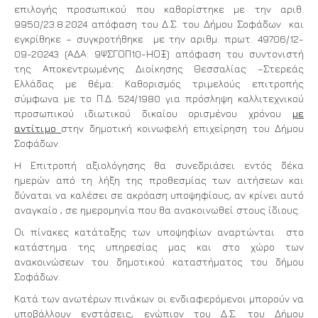
επιλογής προσωπικού που καθορίστηκε με την αριθ.
9950/23.8.2024 απόφαση του Δ.Σ. του Δήμου Σοφάδων και
εγκρίθηκε – συγκροτήθηκε με την αριθμ. πρωτ. 49706/12-
09-20243 (ΑΔΑ: 9ΨΣΓΟΠ10-ΗΟΞ) απόφαση του συντονιστή
της Αποκεντρωμένης Διοίκησης Θεσσαλίας –Στερεάς
Ελλάδας με θέμα: Καθορισμός τριμελούς επιτροπής
σύμφωνα με το Π.Δ. 524/1980 για πρόσληψη καλλιτεχνικού
προσωπικού ιδιωτικού δικαίου ορισμένου χρόνου
με
αντίτιμο
στην δημοτική κοινωφελή επιχείρηση του Δήμου
Σοφάδων.
H Επιτροπή αξιολόγησης θα συνεδριάσει εντός δέκα
ημερών από τη λήξη της προθεσμίας των αιτήσεων και
δύναται να καλέσει σε ακρόαση υποψηφίους, αν κρίνει αυτό
αναγκαίο , σε ημερομηνία που θα ανακοινωθεί στους ίδιους.
Οι πίνακες κατάταξης των υποψηφίων αναρτώνται στο
κατάστημα της υπηρεσίας μας και στο χώρο των
ανακοινώσεων του δημοτικού καταστήματος του δήμου
Σοφάδων.
Κατά των ανωτέρων πινάκων οι ενδιαφερόμενοι μπορούν να
υποβάλλουν ενστάσεις, ενώπιον του Δ.Σ. του Δήμου