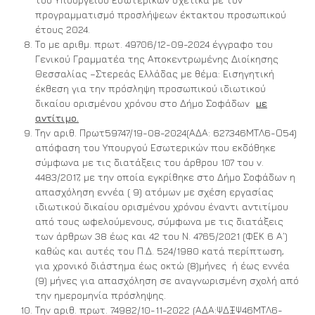
προγραμματισμό προσλήψεων έκτακτου προσωπικού
έτους 2024.
Το με αριθμ. πρωτ. 49706/12-09-2024 έγγραφο του
Γενικού Γραμματέα της Αποκεντρωμένης Διοίκησης
Θεσσαλίας –Στερεάς Ελλάδας με θέμα: Εισηγητική
έκθεση για την πρόσληψη προσωπικού ιδιωτικού
δικαίου ορισμένου χρόνου στο Δήμο Σοφάδων
με
αντίτιμο.
Την αριθ. Πρωτ59747/19-08-2024(ΑΔΑ: 627346ΜΤΛ6-Ο54)
απόφαση του Υπουργού Εσωτερικών που εκδόθηκε
σύμφωνα με τις διατάξεις του άρθρου 107 του ν.
4483/2017, με την οποία εγκρίθηκε στο Δήμο Σοφάδων η
απασχόληση εννέα ( 9) ατόμων με σχέση εργασίας
ιδιωτικού δικαίου ορισμένου χρόνου έναντι αντιτίμου
από τους ωφελούμενους, σύμφωνα με τις διατάξεις
των άρθρων 38 έως και 42 του Ν. 4765/2021 (ΦΕΚ 6 Α΄)
καθώς και αυτές του Π.Δ. 524/1980 κατά περίπτωση,
για χρονικό διάστημα έως οκτώ (8)μήνες ή έως εννέα
(9) μήνες για απασχόληση σε αναγνωρισμένη σχολή από
την ημερομηνία πρόσληψης.
Την αριθ. πρωτ. 74982/10-11-2022 (ΑΔΑ:ΨΔΞΨ46ΜΤΛ6-