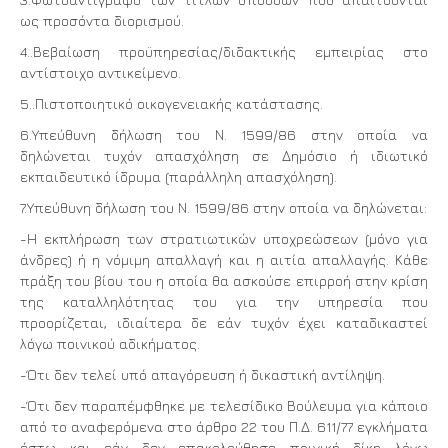
ως προσόντα διορισμού.
4..Βεβαίωση προϋπηρεσίας/διδακτικής εμπειρίας στο
αντίστοιχο αντικείμενο.
5..Πιστοποιητικό οικογενειακής κατάστασης.
6.Υπεύθυνη δήλωση του Ν. 1599/86 στην οποία να
δηλώνεται τυχόν απασχόληση σε Δημόσιο ή ιδιωτικό
εκπαιδευτικό ίδρυμα (παράλληλη απασχόληση).
7.Υπεύθυνη δήλωση του Ν. 1599/86 στην οποία να δηλώνεται:
-Η εκπλήρωση των στρατιωτικών υποχρεώσεων (μόνο για
άνδρες) ή η νόμιμη απαλλαγή και η αιτία απαλλαγής. Κάθε
πράξη του βίου του η οποία θα ασκούσε επιρροή στην κρίση
της καταλληλότητας του για την υπηρεσία που
προορίζεται, ιδιαίτερα δε εάν τυχόν έχει καταδικαστεί
λόγω ποινικού αδικήματος.
-Ότι δεν τελεί υπό απαγόρευση ή δικαστική αντίληψη.
-Ότι δεν παραπέμφθηκε με τελεσίδικο Βούλευμα για κάποιο
από το αναφερόμενα στο άρθρο 22 του Π.Δ. 611/77 εγκλήματα
έστω και εάν δεν επακολούθησε ποινική δίκη λόγω