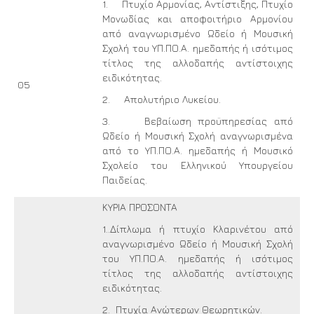
1. Πτυχίο Αρμονίας, Αντίστιξης, Πτυχίο
Μονωδίας και αποφοιτήριο Αρμονίου
από αναγνωρισμένο Ωδείο ή Μουσική
Σχολή του ΥΠ.ΠΟ.Α. ημεδαπής ή ισότιμος
τίτλος της αλλοδαπής αντίστοιχης
ειδικότητας.
05
2. Απολυτήριο Λυκείου.
3. Βεβαίωση προϋπηρεσίας από
Ωδείο ή Μουσική Σχολή αναγνωρισμένα
από το ΥΠ.ΠΟ.Α. ημεδαπής ή Μουσικό
Σχολείο του Ελληνικού Υπουργείου
Παιδείας.
ΚΥΡΙΑ ΠΡΟΣΟΝΤΑ
1..Δίπλωμα ή πτυχίο Κλαρινέτου από
αναγνωρισμένο Ωδείο ή Μουσική Σχολή
του ΥΠ.ΠΟ.Α. ημεδαπής ή ισότιμος
τίτλος της αλλοδαπής αντίστοιχης
ειδικότητας.
2. Πτυχία Ανώτερων Θεωρητικών.