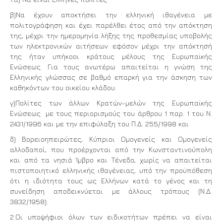
β)Να έχουν αποκτήσει την ελληνική ιθαγένεια με
πολιτογράφηση και έχει παρέλθει έτος από την απόκτηση
της, μέχρι την ημερομηνία λήξης της προθεσμίας υποβολής
των ηλεκτρονικών αιτήσεων εφόσον μέχρι την απόκτησή
της ήταν υπήκοοι κράτους μέλους της Ευρωπαϊκής
Ενώσεως. Για τους ανωτέρω απαιτείται η γνώση της
Ελληνικής γλώσσας σε βαθμό επαρκή για την άσκηση των
καθηκόντων του οικείου κλάδου.
γ)Πολίτες των άλλων Κρατών-μελών της Ευρωπαϊκής
Ενώσεως με τους περιορισμούς του άρθρου 1 παρ. 1 του Ν.
2431/1996 και με την επιφύλαξη του Π.Δ. 255/1998 και
δ) Βορειοηπειρώτες, Κύπριοι Ομογενείς και Ομογενείς
αλλοδαποί, που προέρχονται από την Κωνσταντινούπολη
και από τα νησιά Ίμβρο και Τένεδο, χωρίς να απαιτείται
πιστοποιητικό ελληνικής ιθαγένειας, υπό την προϋπόθεση
ότι η ιδιότητα τους ως Ελλήνων κατά το γένος και τη
συνείδηση αποδεικνύεται με άλλους τρόπους (Ν.Δ.
3832/1958).
2.Οι υποψήφιοι όλων των ειδικοτήτων πρέπει να είναι