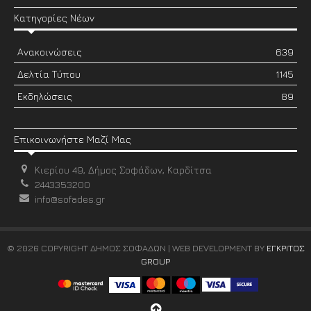
Κατηγορίες Νέων
Ανακοινώσεις
639
Δελτία Τύπου
1145
Εκδηλώσεις
89
Επικοινωνήστε Μαζί Μας
Κιερίου 49, Δήμος Σοφάδων, Καρδίτσα
2443353200
info@sofades.gr
© 2026 COPYRIGHT ΔΗΜΟΣ ΣΟΦΑΔΩΝ | WEB DEVELOPMENT BY
ΕΓΚΡΙΤΟΣ
GROUP