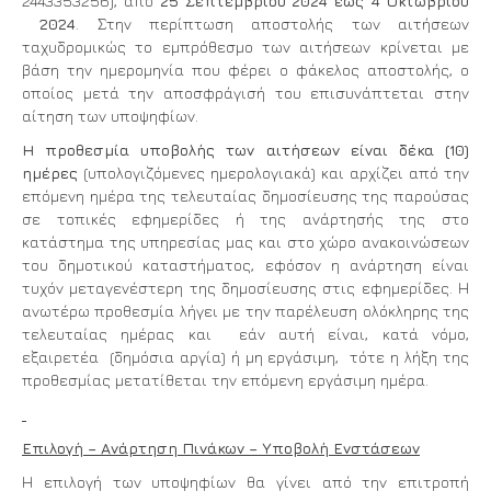
2443353256), από
25 Σεπτεμβρίου 2024 έως 4 Οκτωβρίου
2024
. Στην περίπτωση αποστολής των αιτήσεων
ταχυδρομικώς το εμπρόθεσμο των αιτήσεων κρίνεται με
βάση την ημερομηνία που φέρει ο φάκελος αποστολής, ο
οποίος μετά την αποσφράγισή του επισυνάπτεται στην
αίτηση των υποψηφίων.
Η προθεσμία υποβολής των αιτήσεων είναι δέκα (10)
ημέρες
(υπολογιζόμενες ημερολογιακά) και αρχίζει από την
επόμενη ημέρα της τελευταίας δημοσίευσης της παρούσας
σε τοπικές εφημερίδες ή της ανάρτησής της στο
κατάστημα της υπηρεσίας μας και στο χώρο ανακοινώσεων
του δημοτικού καταστήματος, εφόσον η ανάρτηση είναι
τυχόν μεταγενέστερη της δημοσίευσης στις εφημερίδες. Η
ανωτέρω προθεσμία λήγει με την παρέλευση ολόκληρης της
τελευταίας ημέρας και εάν αυτή είναι, κατά νόμο,
εξαιρετέα (δημόσια αργία) ή μη εργάσιμη, τότε η λήξη της
προθεσμίας μετατίθεται την επόμενη εργάσιμη ημέρα.
Επιλογή – Ανάρτηση Πινάκων – Υποβολή Ενστάσεων
Η επιλογή των υποψηφίων θα γίνει από την επιτροπή