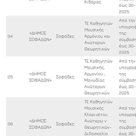
Κιθάρας.
έως 30-
2025
Από την
ΤΕ Καθηγητών
υπογρα
Μουσικής
«ΔΗΜΟΣ
της
04
Σοφάδες
Αρμόνιου και
ΣΟΦΑΔΩΝ»
σύμβασ
Ανώτερων
έως 30-
Θεωρητικών
2025
ΤΕ Καθηγητών
Από την
Μουσικής,
υπογρα
«ΔΗΜΟΣ
Αρμονίου ,
της
05
Σοφάδες
ΣΟΦΑΔΩΝ»
Μονωδίας
σύμβασ
Ανώτερων
έως 30-
Θεωρητικών
2025
ΤΕ Καθηγητών
Μουσικής
Από την
Κλαρινέτου.
υπογρα
«ΔΗΜΟΣ
Ανώτερω ν
της
06
Σοφάδες
ΣΟΦΑΔΩΝ»
Θεωρητικών-
σύμβασ
Διδασκαλία
έως 30-