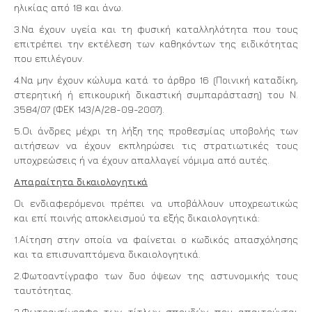
ηλικίας από 18 και άνω.
3.Να έχουν υγεία και τη φυσική καταλληλότητα που τους
επιτρέπει την εκτέλεση των καθηκόντων της ειδικότητας
που επιλέγουν.
4.Να μην έχουν κώλυμα κατά το άρθρο 16 (Ποινική καταδίκη,
στερητική ή επικουρική δικαστική συμπαράσταση) του Ν.
3584/07 (ΦΕΚ 143/Α/28-09-2007).
5.Οι άνδρες μέχρι τη λήξη της προθεσμίας υποβολής των
αιτήσεων να έχουν εκπληρώσει τις στρατιωτικές τους
υποχρεώσεις ή να έχουν απαλλαγεί νόμιμα από αυτές.
Απαραίτητα δικαιολογητικά
Οι ενδιαφερόμενοι πρέπει να υποβάλλουν υποχρεωτικώς
και επί ποινής αποκλεισμού τα εξής δικαιολογητικά:
1.Αίτηση στην οποία να φαίνεται ο κωδικός απασχόλησης
και τα επισυναπτόμενα δικαιολογητικά.
2.Φωτοαντίγραφο των δυο όψεων της αστυνομικής τους
ταυτότητας.
3.Φωτοαντίγραφο των τίτλων σπουδών που απαιτούνται