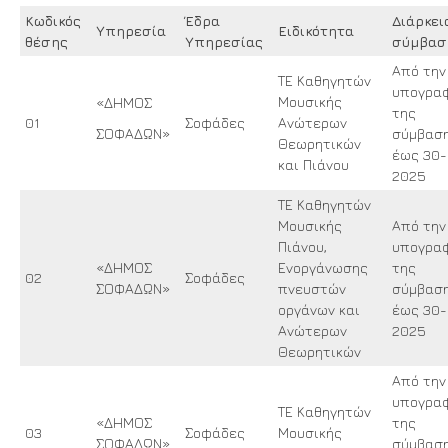
Κωδικός
Έδρα
Διάρκει
Υπηρεσία
Ειδικότητα
θέσης
Υπηρεσίας
σύμβασ
Από την
ΤΕ Καθηγητών
υπογρα
Μουσικής
«ΔΗΜΟΣ
της
01
Σοφάδες
Ανώτερων
ΣΟΦΑΔΩΝ»
σύμβασ
Θεωρητικών
έως 30-
και Πιάνου
2025
ΤΕ Καθηγητών
Μουσικής
Από την
Πιάνου,
υπογρα
«ΔΗΜΟΣ
Ενοργάνωσης
της
02
Σοφάδες
ΣΟΦΑΔΩΝ»
πνευστών
σύμβασ
οργάνων και
έως 30-
Ανώτερων
2025
Θεωρητικών
Από την
υπογρα
ΤΕ Καθηγητών
«ΔΗΜΟΣ
της
03
Σοφάδες
Μουσικής
ΣΟΦΑΔΩΝ»
σύμβασ