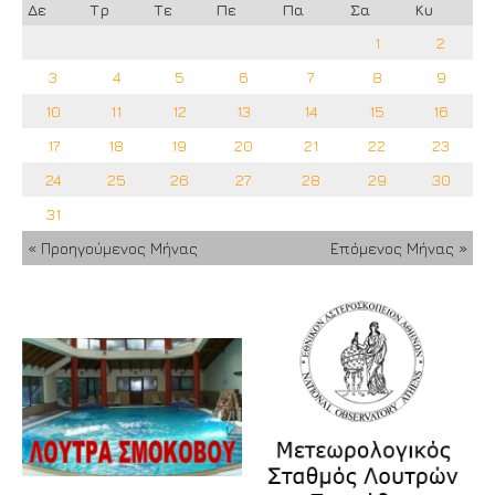
Δε
Τρ
Τε
Πε
Πα
Σα
Κυ
1
2
3
4
5
6
7
8
9
10
11
12
13
14
15
16
17
18
19
20
21
22
23
24
25
26
27
28
29
30
31
« Προηγούμενος Μήνας
Επόμενος Μήνας »