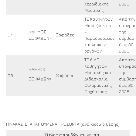
Χορωδιακής
2025
Μουσικής
ΤΕ Καθηγητών
Από την
Μπουζουκιού
υπογρα
«ΔΗΜΟΣ
–
της
07
Σοφάδες
ΣΟΦΑΔΩΝ»
Παραδοσιακών
σύμβασ
και λαϊκών
έως 30-
οργάνων
2025
ΤΕ ή ΔΕ
Από την
Καθηγητών
υπογρα
«ΔΗΜΟΣ
Μουσικής και
της
08
Σοφάδες
ΣΟΦΑΔΩΝ»
Διδασκαλία
σύμβασ
Φιλαρμονικής
έως 30-
Ορχήστρας
2025
ΠΙΝΑΚΑΣ, Β: ΑΠΑΙΤΟΥΜΕΝΑ ΠΡΟΣΟΝΤΑ (ανά κωδικό θέσης)
Τίτλος σπουδών και λοιπά