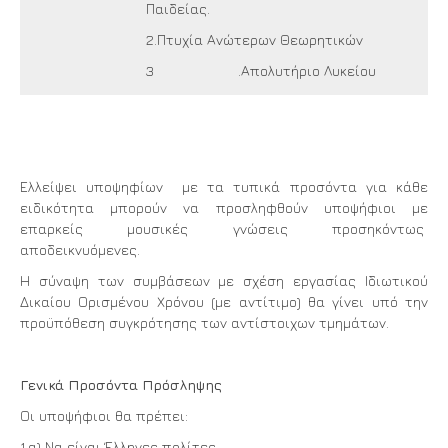
Παιδείας.
2.Πτυχία Ανώτερων Θεωρητικών
3 .Απολυτήριο Λυκείου
Ελλείψει υποψηφίων με τα τυπικά προσόντα για κάθε
ειδικότητα μπορούν να προσληφθούν υποψήφιοι με
επαρκείς μουσικές γνώσεις προσηκόντως
αποδεικνυόμενες.
Η σύναψη των συμβάσεων με σχέση εργασίας Ιδιωτικού
Δικαίου Ορισμένου Χρόνου (με αντίτιμο) θα γίνει υπό την
προϋπόθεση συγκρότησης των αντίστοιχων τμημάτων.
Γενικά Προσόντα Πρόσληψης
Οι υποψήφιοι θα πρέπει:
1.α) Να είναι Έλληνες πολίτες