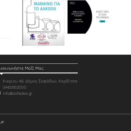
ικοινωνήστε Μαζί Μας
Κιερίου 49, Δήμος Σοφάδων, Καρδίτσα
2443353200
info@sofades.gr
UP