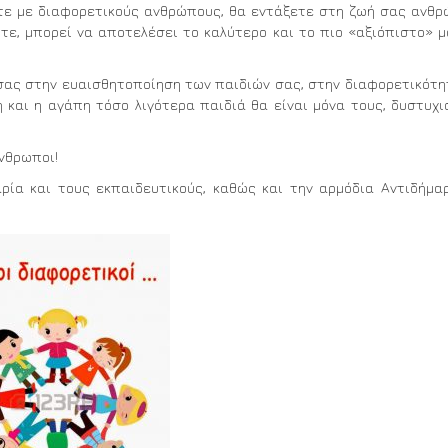
τε με διαφορετικούς ανθρώπους, θα εντάξετε στη ζωή σας ανθ
τε, μπορεί να αποτελέσει το καλύτερο και το πιο «αξιόπιστο» 
 σας στην ευαισθητοποίηση των παιδιών σας, στην διαφορετικότη
Εθελοντική Αιμοδοσία Τρίτη
 και η αγάπη τόσο λιγότερα παιδιά θα είναι μόνα τους, δυστυχι
11/6/2024
άνθρωποι!
ρία και τους εκπαιδευτικούς, καθώς και την αρμόδια Αντιδήμα