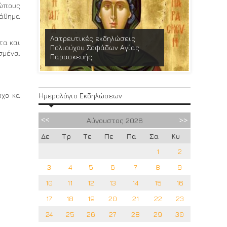
ρώπους
μάθημα
Λατρευτικές εκδηλώσεις
τα και
Πολιούχου Σοφάδων Αγίας
Εθελοντ
σμένα,
Παρασκευής
11/6/202
ρχο κα
Ημερολόγιο Εκδηλώσεων
Αύγουστος
2026
Δε
Τρ
Τε
Πε
Πα
Σα
Κυ
1
2
3
4
5
6
7
8
9
10
11
12
13
14
15
16
17
18
19
20
21
22
23
24
25
26
27
28
29
30