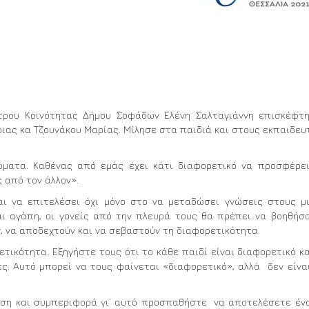
τρου Κοινότητας Δήμου Σοφάδων Ελένη Σαλταγιάννη επισκέφτ
ιας κα Τζουνάκου Μαρίας. Μίλησε στα παιδιά και στους εκπαιδευ
ιώματα. Καθένας από εμάς έχει κάτι διαφορετικό να προσφέρε
ς από τον άλλον».
αι να επιτελέσει όχι μόνο στο να μεταδώσει γνώσεις στους μ
αι αγάπη, οι γονείς από την πλευρά τους θα πρέπει να βοηθήσ
ν, να αποδεχτούν και να σεβαστούν τη διαφορετικότητα.
ετικότητα. Εξηγήστε τους ότι το κάθε παιδί είναι διαφορετικό κα
ες. Αυτό μπορεί να τους φαίνεται «διαφορετικό», αλλά δεν είνα
άση και συμπεριφορά γι’ αυτό προσπαθήστε να αποτελέσετε έν