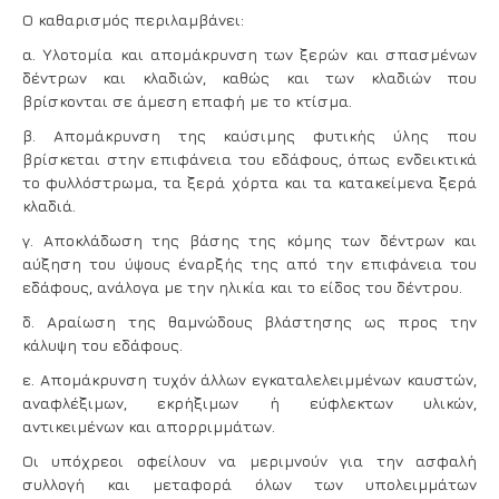
Ο καθαρισμός περιλαμβάνει:
α. Υλοτομία και απομάκρυνση των ξερών και σπασμένων
δέντρων και κλαδιών, καθώς και των κλαδιών που
βρίσκονται σε άμεση επαφή με το κτίσμα.
β. Απομάκρυνση της καύσιμης φυτικής ύλης που
βρίσκεται στην επιφάνεια του εδάφους, όπως ενδεικτικά
το φυλλόστρωμα, τα ξερά χόρτα και τα κατακείμενα ξερά
κλαδιά.
γ. Αποκλάδωση της βάσης της κόμης των δέντρων και
αύξηση του ύψους έναρξής της από την επιφάνεια του
εδάφους, ανάλογα με την ηλικία και το είδος του δέντρου.
δ. Αραίωση της θαμνώδους βλάστησης ως προς την
κάλυψη του εδάφους.
ε. Απομάκρυνση τυχόν άλλων εγκαταλελειμμένων καυστών,
αναφλέξιμων, εκρήξιμων ή εύφλεκτων υλικών,
αντικειμένων και απορριμμάτων.
Οι υπόχρεοι οφείλουν να μεριμνούν για την ασφαλή
συλλογή και μεταφορά όλων των υπολειμμάτων