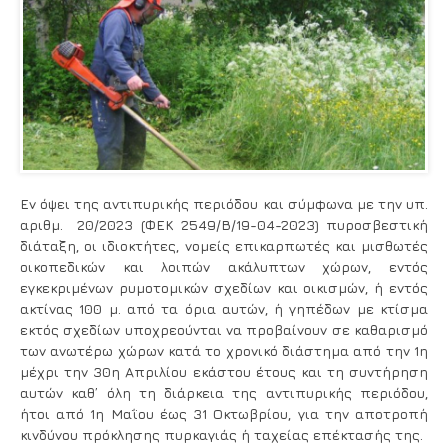
Εν όψει της αντιπυρικής περιόδου και σύμφωνα με την υπ.
αριθμ. 20/2023 (ΦΕΚ 2549/Β/19-04-2023) πυροσβεστική
διάταξη, οι ιδιοκτήτες, νομείς επικαρπωτές και μισθωτές
οικοπεδικών και λοιπών ακάλυπτων χώρων, εντός
εγκεκριμένων ρυμοτομικών σχεδίων και οικισμών, ή εντός
ακτίνας 100 μ. από τα όρια αυτών, ή γηπέδων με κτίσμα
εκτός σχεδίων υποχρεούνται να προβαίνουν σε καθαρισμό
των ανωτέρω χώρων κατά το χρονικό διάστημα από την 1η
μέχρι την 30η Απριλίου εκάστου έτους και τη συντήρηση
αυτών καθ’ όλη τη διάρκεια της αντιπυρικής περιόδου,
ήτοι από 1η Μαΐου έως 31 Οκτωβρίου, για την αποτροπή
κινδύνου πρόκλησης πυρκαγιάς ή ταχείας επέκτασής της.