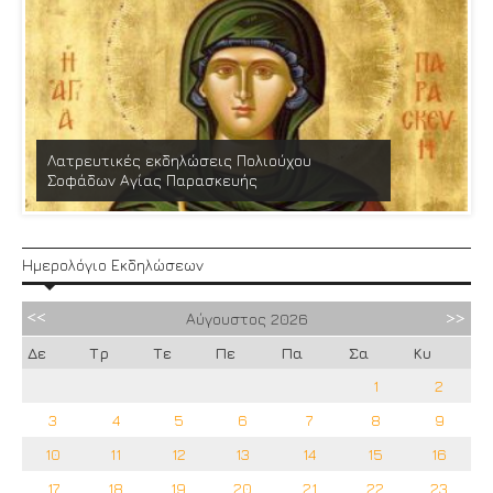
Λατρευτικές εκδηλώσεις Πολιούχου
Σοφάδων Αγίας Παρασκευής
Ημερολόγιο Εκδηλώσεων
Αύγουστος
2026
Δε
Τρ
Τε
Πε
Πα
Σα
Κυ
1
2
3
4
5
6
7
8
9
10
11
12
13
14
15
16
17
18
19
20
21
22
23