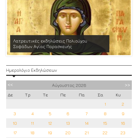
Λατρευτικές εκδηλώσεις Πολιούχου
Σοφάδων Αγίας Παρασκευής
Ημερολόγιο Εκδηλώσεων
Αύγουστος
2026
Δε
Τρ
Τε
Πε
Πα
Σα
Κυ
1
2
3
4
5
6
7
8
9
10
11
12
13
14
15
16
17
18
19
20
21
22
23