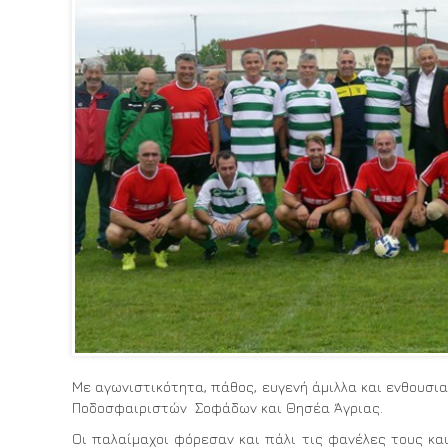
Με αγωνιστικότητα, πάθος, ευγενή άμιλλα και ενθουσι
Ποδοσφαιριστών Σοφάδων και Θησέα Άγριας.
Οι παλαίμαχοι φόρεσαν και πάλι τις φανέλες τους κα