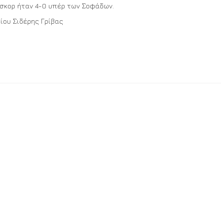
ο σκορ ήταν 4-0 υπέρ των Σοφάδων.
ίου Σιδέρης Γρίβας