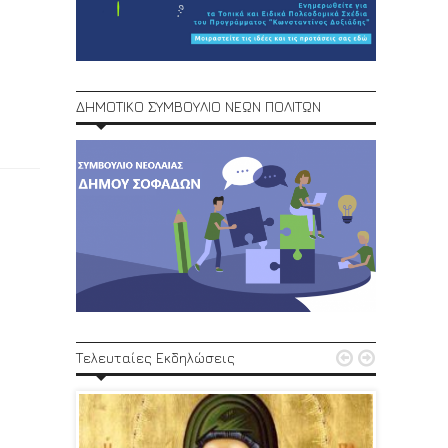
ΔΗΜΟΤΙΚΟ ΣΥΜΒΟΥΛΙΟ ΝΕΩΝ ΠΟΛΙΤΩΝ
1ο Φεστ


Τελευταίες Εκδηλώσεις
29, 30/6