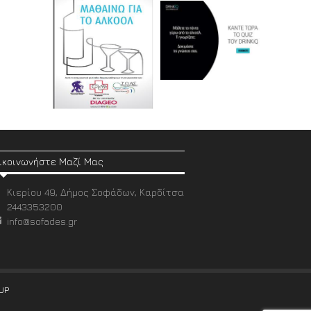
ικοινωνήστε Μαζί Μας
Κιερίου 49, Δήμος Σοφάδων, Καρδίτσα
2443353200
info@sofades.gr
UP