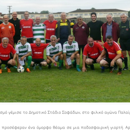
ασμό γέμισε το Δημοτικό Στάδιο Σοφάδων, στο φιλικό αγώνα Παλα
ι προσέφεραν ένα όμορφο θέαμα σε μια ποδοσφαιρική γιορτή. Α