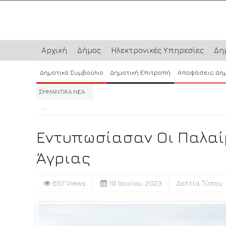
Αρχική
Δήμος
Ηλεκτρονικές Υπηρεσίες
Δη
Δημοτικό Συμβούλιο
Δημοτική Επιτροπή
Αποφάσεις Δη
ΣΗΜΑΝΤΙΚΑ ΝΕΑ
...
...
...
Εντυπωσίασαν Οι Παλαί
Άγριας
657 Views
19 Ιουνίου, 2023
Δελτία Τύπου