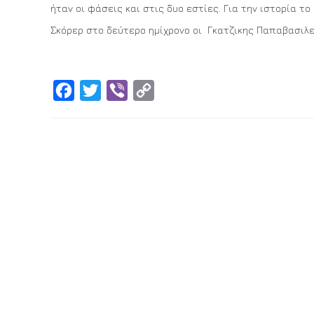
ήταν οι φάσεις και στις δυο εστίες. Για την ιστορία τ
Σκόρερ στο δεύτερο ημίχρονο οι Γκατζικης Παπαβασιλε
Facebook
Twitter
Viber
Copy
Link