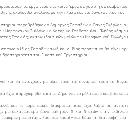
ρουσίασαν τα έργα τους στο κοινό. Έργα σε χαρτί ή σε καμβά που
ητής ακολουθεί ανάλογα με την ηλικία και τις δυνατότητές του.
αστηρίου παραβρέθηκαν ο Δήμαρχος Σοφάδων κ. Θάνος Σκάρλος, ο
του Μορφωτικού Συλλόγου κ. Κατερίνα Σταθοπούλου. Πλήθος κόσμου
Κώστας Σπανιάς, εκ των ιδρυτικών μελών του Μορφωτικού Συλλόγου
σε πως ο ίδιος Σοφάδων αλλά και ο ίδιος προσωπικά θα είναι αρ
ια δραστηριότητα του Εικαστικού Εργαστήριου.
οί και θα ενισχύουν με όλες τους τις δυνάμεις τόσο το. Εργα
ια έχει παραχωρηθεί από το Δήμο για το ρόλο αυτό και βρίσκετα
αλλά και οι ευρωπαϊκές διακρίσεις που έχει λάβει σε αντίστ
χε με δεκατέσσερα έργα μαθητών 5 και 6 ετών στην εκδήλωσ
 ζυμωμένη με σιτάρι, λάδι και κρασί» και θέμα τη διατροφή του