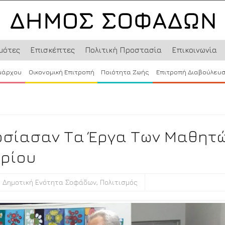
μότες
Επισκέπτες
Πολιτική Προστασία
Επικοινωνία
μάρχου
Οικονομική Επιτροπή
Ποιότητα Ζωής
Επιτροπή Διαβούλευ
ωσίασαν Τα Έργα Των Μαθητ
ηρίου
,
Δημοτική Ενότητα Σοφάδων
,
Πολιτισμός