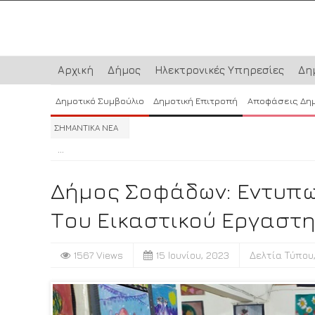
Αρχική
Δήμος
Ηλεκτρονικές Υπηρεσίες
Δη
Δημοτικό Συμβούλιο
Δημοτική Επιτροπή
Αποφάσεις Δη
ΣΗΜΑΝΤΙΚΑ ΝΕΑ
...
...
...
Δήμος Σοφάδων: Εντυπ
Του Εικαστικού Εργαστ
1567 Views
15 Ιουνίου, 2023
Δελτία Τύπου