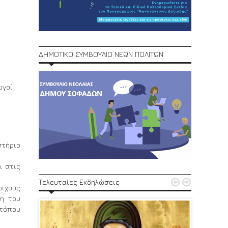
ΔΗΜΟΤΙΚΟ ΣΥΜΒΟΥΛΙΟ ΝΕΩΝ ΠΟΛΙΤΩΝ
ωγοί
στήριο
ι στις
1ο Φεστ


Τελευταίες Εκδηλώσεις
29, 30/6
οιχους
η του
 τόπου