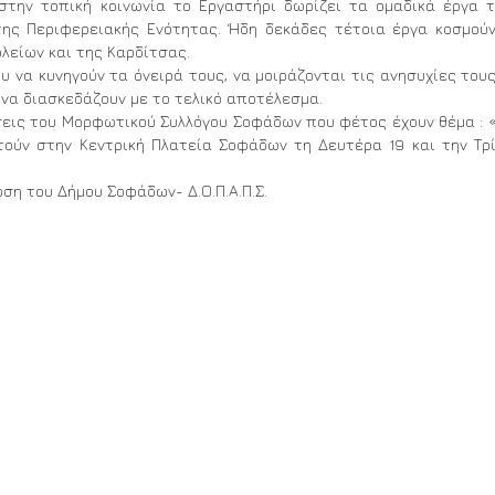
στην τοπική κοινωνία το Εργαστήρι δωρίζει τα ομαδικά έργα 
της Περιφερειακής Ενότητας. Ήδη δεκάδες τέτοια έργα κοσμού
λείων και της Καρδίτσας.
υ να κυνηγούν τα όνειρά τους, να μοιράζονται τις ανησυχίες του
ι να διασκεδάζουν με το τελικό αποτέλεσμα.
Εθελοντική Αιμοδοσία Τρίτη
εις του Μορφωτικού Συλλόγου Σοφάδων που φέτος έχουν θέμα : 
11/6/2024
τούν στην Κεντρική Πλατεία Σοφάδων τη Δευτέρα 19 και την Τρ
ση του Δήμου Σοφάδων- Δ.Ο.Π.Α.Π.Σ.