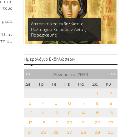
του σε
ν τους
ς μέσα
Λατρευτικές εκδηλώσεις
Πολιούχου Σοφάδων Αγίας
Εθελοντ
« Όταν
Παρασκευής
11/6/202
ίτη 20
Ημερολόγιο Εκδηλώσεων
Αύγουστος
2026
Δε
Τρ
Τε
Πε
Πα
Σα
Κυ
1
2
3
4
5
6
7
8
9
10
11
12
13
14
15
16
17
18
19
20
21
22
23
24
25
26
27
28
29
30