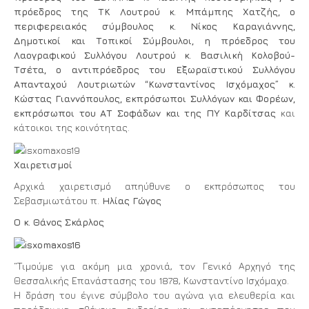
πρόεδρος της ΤΚ Λουτρού κ. Μπάμπης Χατζής, ο
περιφερειακός σύμβουλος κ. Νίκος Καραγιάννης,
Δημοτικοί και Τοπικοί Σύμβουλοι, η πρόεδρος του
Λαογραφικού Συλλόγου Λουτρού κ. Βασιλική Κολοβού-
Τσέτα, ο αντιπρόεδρος του Εξωραϊστικού Συλλόγου
Απανταχού Λουτριωτών “Κωνσταντίνος Ισχόμαχος” κ.
Κώστας Γιαννόπουλος, εκπρόσωποι Συλλόγων και Φορέων,
εκπρόσωποι του ΑΤ Σοφάδων και της ΠΥ Καρδίτσας
και
κάτοικοι της κοινότητας.
Χαιρετισμοί
Αρχικά χαιρετισμό απηύθυνε ο εκπρόσωπος του
Σεβασμιωτάτου π.
Ηλίας Γώγος
Ο κ. Θάνος Σκάρλος
“Τιμούμε για ακόμη μια χρονιά, τον Γενικό Αρχηγό της
Θεσσαλικής Επανάστασης του 1878, Κωνσταντίνο Ισχόμαχο.
Η δράση του έγινε σύμβολο του αγώνα για ελευθερία και