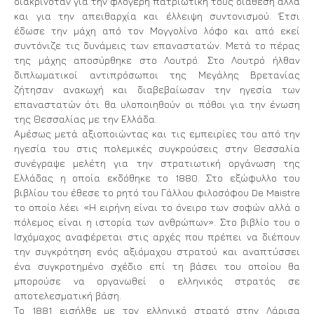
διακρινόταν για την φλογερή πατριωτική τους διάθεση αλλά
και για την απειθαρχία και έλλειψη συντονισμού. Έτσι
έδωσε την μάχη από τον Μογγολίνο λόφο και από εκεί
συντόνιζε τις δυνάμεις των επαναστατών. Μετά το πέρας
της μάχης αποσύρθηκε στο Λουτρό. Στο Λουτρό ήλθαν
διπλωματικοί αντιπρόσωποι της Μεγάλης Βρετανίας
ζήτησαν ανακωχή και διαβεβαίωσαν την ηγεσία των
επαναστατών ότι θα υλοποιηθούν οι πόθοι για την ένωση
της Θεσσαλίας με την Ελλάδα.
Αμέσως μετά αξιοποιώντας και τις εμπειρίες του από την
ηγεσία του στις πολεμικές συγκρούσεις στην Θεσσαλία
συνέγραψε μελέτη για την στρατιωτική οργάνωση της
Ελλάδας η οποία εκδόθηκε το 1880. Στο εξώφυλλο του
βιβλίου του έθεσε το ρητό του Γάλλου φιλοσόφου De Maistre
το οποίο λέει «Η ειρήνη είναι το όνειρο των σοφών αλλά ο
πόλεμος είναι η ιστορία των ανθρώπων». Στο βιβλίο του ο
Ισχόμαχος αναφέρεται στις αρχές που πρέπει να διέπουν
την συγκρότηση ενός αξιόμαχου στρατού και αναπτύσσει
ένα συγκροτημένο σχέδιο επί τη βάσει του οποίου θα
μπορούσε να οργανωθεί ο ελληνικός στρατός σε
αποτελεσματική βάση.
Το 1881 εισήλθε με τον ελληνικό στρατό στην Λάρισα