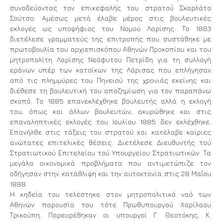
συνοδεύοντας τον επικεφαλής του στρατού Σκαρλάτο
Σούτσο. Αμέσως μετά έλαβε μέρος στις βουλευτικές
εκλογές ως υποψήφιος του Νομού Λαρίσης. Το 1883
διετέλεσε γραμματεύς της επιτροπής που συστάθηκε με
πρωτοβουλία του αρχιεπισκόπου Αθηνών Προκοπίου και του
μητροπολίτη Λαρίσης Νεόφυτου Πετρίδη για τη συλλογή
εράνων υπέρ των κατοίκων της Λάρισας που επλήγησαν
από τις πλημμύρες του Πηνειού της χρονιάς εκείνης και
διέθεσε τη βουλευτική του αποζημίωση για τον παραπάνω
σκοπό. Το 1885 επανεκλέχθηκε βουλευτής αλλά η εκλογή
του, όπως και άλλων βουλευτών, ακυρώθηκε και στις
επαναληπτικές εκλογές του Ιουλίου 1885 δεν εκλέχθηκε.
Επανήλθε στις τάξεις του στρατού και κατέλαβε καίριες
ανώτατες επιτελικές θέσεις. Διετέλεσε Διευθυντής τού
Στρατιωτικού Επιτελείου τού Υπουργείου Στρατιωτικών. Τα
μεγάλα οικονομικά προβλήματα που αντιμετώπιζε τον
οδήγησαν στην κατάθλιψη και την αυτοκτονία στις 28 Μαΐου
1888.
Η κηδεία του τελέστηκε στον μητροπολιτικό ναό των
Αθηνών παρουσία του τότε Πρωθυπουργού Χαρίλαου
Τρικούπη. Παρευρέθηκαν οι υπουργοί Γ. Θεοτόκης, Κ.