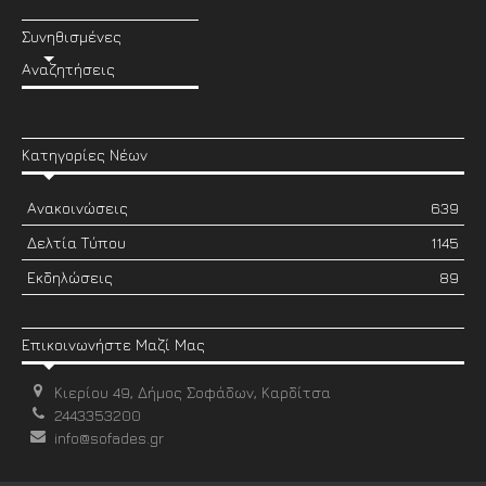
Συνηθισμένες
Αναζητήσεις
Κατηγορίες Νέων
Ανακοινώσεις
639
Δελτία Τύπου
1145
Εκδηλώσεις
89
Επικοινωνήστε Μαζί Μας
Κιερίου 49, Δήμος Σοφάδων, Καρδίτσα
2443353200
info@sofades.gr