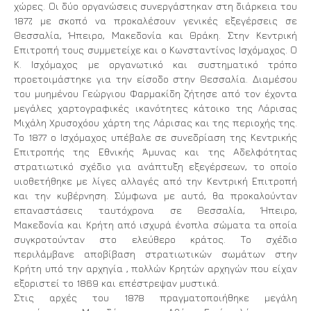
χώρες. Οι δύο οργανώσεις συνεργάστηκαν στη διάρκεια του
1877, με σκοπό να προκαλέσουν γενικές εξεγέρσεις σε
Θεσσαλία, Ήπειρο, Μακεδονία και Θράκη. Στην Κεντρική
Επιτροπή τους συμμετείχε και ο Κωνσταντίνος Ισχόμαχος. Ο
Κ. Ισχόμαχος με οργανωτικό και συστηματικό τρόπο
προετοιμάστηκε για την είσοδο στην Θεσσαλία. Διαμέσου
του μυημένου Γεώργιου Φαρμακίδη ζήτησε από τον έχοντα
μεγάλες χαρτογραφικές ικανότητες κάτοικο της Λάρισας
Μιχάλη Χρυσοχόου χάρτη της Λάρισας και της περιοχής της.
Το 1877 ο Ισχόμαχος υπέβαλε σε συνεδρίαση της Κεντρικής
Επιτροπής της Εθνικής Άμυνας και της Αδελφότητας
στρατιωτικό σχέδιο για ανάπτυξη εξεγέρσεων, το οποίο
υιοθετήθηκε με λίγες αλλαγές από την Κεντρική Επιτροπή
και την κυβέρνηση. Σύμφωνα με αυτό, θα προκαλούνταν
επαναστάσεις ταυτόχρονα σε Θεσσαλία, Ήπειρο,
Μακεδονία και Κρήτη από ισχυρά ένοπλα σώματα τα οποία
συγκροτούνταν στο ελεύθερο κράτος. Το σχέδιο
περιλάμβανε αποβίβαση στρατιωτικών σωμάτων στην
Κρήτη υπό την αρχηγία , πολλών Κρητών αρχηγών που είχαν
εξοριστεί το 1869 και επέστρεψαν μυστικά.
Στις αρχές του 1878 πραγματοποιήθηκε μεγάλη