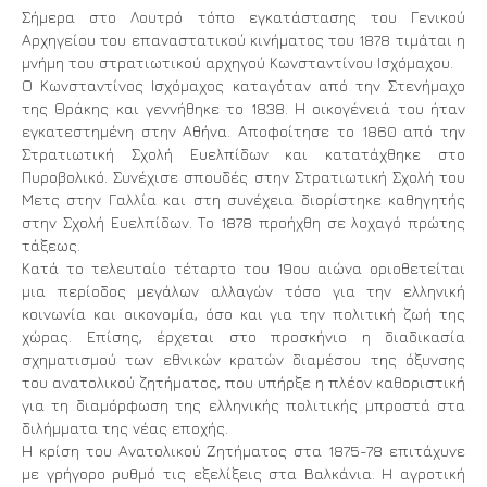
Σήμερα στο Λουτρό τόπο εγκατάστασης του Γενικού
Αρχηγείου του επαναστατικού κινήματος του 1878 τιμάται η
μνήμη του στρατιωτικού αρχηγού Κωνσταντίνου Ισχόμαχου.
Ο Κωνσταντίνος Ισχόμαχος καταγόταν από την Στενήμαχο
της Θράκης και γεννήθηκε το 1838. Η οικογένειά του ήταν
εγκατεστημένη στην Αθήνα. Αποφοίτησε το 1860 από την
Στρατιωτική Σχολή Ευελπίδων και κατατάχθηκε στο
Πυροβολικό. Συνέχισε σπουδές στην Στρατιωτική Σχολή του
Μετς στην Γαλλία και στη συνέχεια διορίστηκε καθηγητής
στην Σχολή Ευελπίδων. Το 1878 προήχθη σε λοχαγό πρώτης
τάξεως.
Κατά το τελευταίο τέταρτο του 19ου αιώνα οριοθετείται
μια περίοδος μεγάλων αλλαγών τόσο για την ελληνική
κοινωνία και οικονομία, όσο και για την πολιτική ζωή της
χώρας. Επίσης, έρχεται στο προσκήνιο η διαδικασία
σχηματισμού των εθνικών κρατών διαμέσου της όξυνσης
του ανατολικού ζητήματος, που υπήρξε η πλέον καθοριστική
για τη διαμόρφωση της ελληνικής πολιτικής μπροστά στα
διλήμματα της νέας εποχής.
Η κρίση του Ανατολικού Ζητήματος στα 1875-78 επιτάχυνε
με γρήγορο ρυθμό τις εξελίξεις στα Βαλκάνια. Η αγροτική