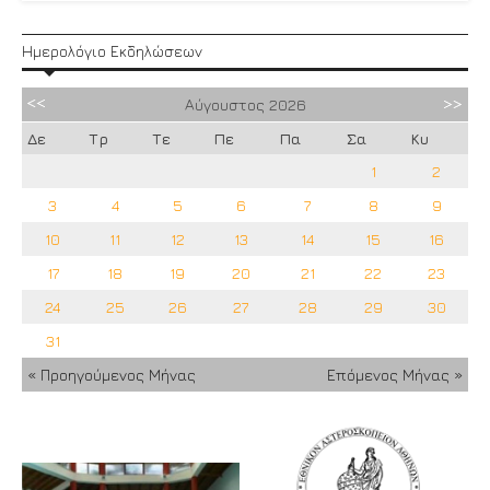
Ημερολόγιο Εκδηλώσεων
Αύγουστος
2026
Δε
Τρ
Τε
Πε
Πα
Σα
Κυ
1
2
3
4
5
6
7
8
9
10
11
12
13
14
15
16
17
18
19
20
21
22
23
24
25
26
27
28
29
30
31
« Προηγούμενος Μήνας
Επόμενος Μήνας »