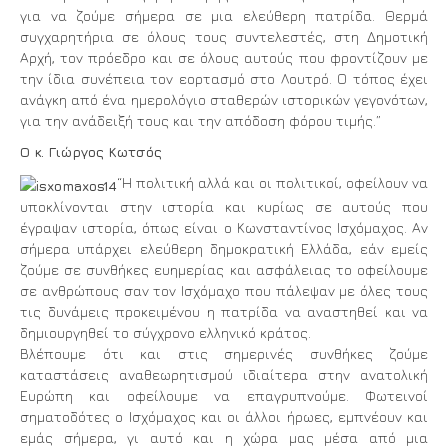
για να ζούμε σήμερα σε μια ελεύθερη πατρίδα. Θερμά
συγχαρητήρια σε όλους τους συντελεστές, στη Δημοτική
Αρχή, τον πρόεδρο και σε όλους αυτούς που φροντίζουν με
την ίδια συνέπεια τον εορτασμό στο Λουτρό. Ο τόπος έχει
ανάγκη από ένα ημερολόγιο σταθερών ιστορικών γεγονότων,
για την ανάδειξή τους και την απόδοση φόρου τιμής.”
Ο κ. Γιώργος Κωτσός
“Η πολιτική αλλά και οι πολιτικοί, οφείλουν να
υποκλίνονται στην ιστορία και κυρίως σε αυτούς που
έγραψαν ιστορία, όπως είναι ο Κωνσταντίνος Ισχόμαχος. Αν
σήμερα υπάρχει ελεύθερη δημοκρατική Ελλάδα, εάν εμείς
ζούμε σε συνθήκες ευημερίας και ασφάλειας το οφείλουμε
σε ανθρώπους σαν τον Ισχόμαχο που πάλεψαν με όλες τους
τις δυνάμεις προκειμένου η πατρίδα να αναστηθεί και να
δημιουργηθεί το σύγχρονο ελληνικό κράτος.
Βλέπουμε ότι και στις σημερινές συνθήκες ζούμε
καταστάσεις αναθεωρητισμού ιδιαίτερα στην ανατολική
Ευρώπη και οφείλουμε να επαγρυπνούμε. Φωτεινοί
σηματοδότες ο Ισχόμαχος και οι άλλοι ήρωες, εμπνέουν και
εμάς σήμερα, γι αυτό και η χώρα μας μέσα από μια