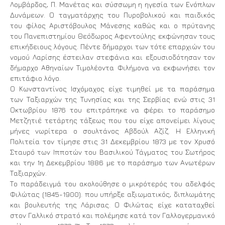
Λομβάρδος, Π. Μανέτας και σύσσωμη η ηγεσία των Ενόπλων
Δυνάμεων. Ο ταγματάρχης του Πυροβολικού και παιδικός
του φίλος Αριστόβουλος Μάνεσης καθώς και ο πρύτανης
του Πανεπιστημίου Θεόδωρος Αφεντούλης εκφώνησαν τους
επικήδειους λόγους. Πέντε δήμαρχοι των τότε επαρχιών του
νομού Λαρίσης έστειλαν στεφάνια και εξουσιοδότησαν τον
δήμαρχο Αθηναίων Τιμολέοντα Φιλήμονα να εκφωνήσει τον
επιτάφιο λόγο.
Ο Κωνσταντίνος Ισχόμαχος είχε τιμηθεί με τα παράσημα
των Ταξιαρχών της Τυνησίας και της Σερβίας ενώ στις 31
Οκτωβρίου 1876 του επιτράπηκε να φέρει το παράσημο
Μετζητιέ τετάρτης τάξεως που του είχε απονείμει λίγους
μήνες νωρίτερα ο σουλτάνος Αβδούλ Αζίζ. Η Ελληνική
Πολιτεία τον τίμησε στις 31 Δεκεμβρίου 1873 με τον Χρυσό
Σταυρό των Ιπποτών του Βασιλικού Τάγματος του Σωτήρος
και την 1η Δεκεμβρίου 1886 με το παράσημο των Ανωτέρων
Ταξιαρχών.
Το παράδειγμά του ακολούθησε ο μικρότερός του αδελφός
Φιλώτας (1845-1900). που υπήρξε αξιωματικός, διπλωμάτης
και βουλευτής της Λάρισας. Ο Φιλώτας είχε καταταχθεί
στον Γαλλικό στρατό και πολέμησε κατά τον Γαλλογερμανικό