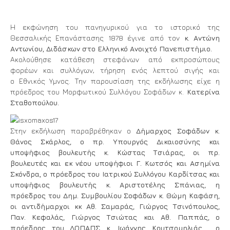
Η εκφώνηση του πανηγυρικού για το ιστορικό της
Θεσσαλικής Επανάστασης 1878 έγινε από τον
κ. Αντώνη
Αντωνίου, Διδάσκων στο Ελληνικό Ανοιχτό Πανεπιστήμιο.
Ακολούθησε κατάθεση στεφάνων από εκπροσώπους
φορέων και συλλόγων, τήρηση ενός λεπτού σιγής και
ο Εθνικός Υμνος. Την παρουσίαση της εκδήλωσης είχε η
πρόεδρος του Μορφωτικού Συλλόγου Σοφάδων κ.
Κατερίνα
Σταθοπούλου.
Στην εκδήλωση παραβρέθηκαν ο
Δήμαρχος Σοφάδων κ.
Θάνος Σκάρλος, ο πρ. Υπουργός Δικαιοσύνης και
υποψήφιος βουλευτής κ. Κώστας Τσιάρας, οι πρ.
βουλευτές και εκ νέου υποψήφιοι Γ. Κωτσός και Ασημίνα
Σκόνδρα, ο πρόεδρος του Ιατρικού Συλλόγου Καρδίτσας και
υποψήφιος βουλευτής κ. Αριστοτέλης Σπάνιας, η
πρόεδρος του Δημ. Συμβουλίου Σοφάδων κ. Θώμη Καφάση,
οι αντιδήμαρχοι κκ Αθ. Σαμαράς, Γιώργος Τσινόπουλος,
Παν. Κεφαλάς, Γιώργος Τσιώτας και Αθ. Παππάς, ο
πρόεδρος του ΔΟΠΑΠΣ κ. Ιωάννης Κουτσομηλιάς , ο