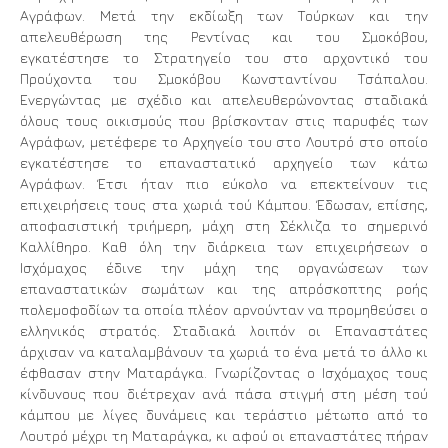
Αγράφων. Μετά την εκδίωξη των Τούρκων και την
απελευθέρωση της Ρεντίνας και του Σµοκόβου,
εγκατέστησε το Στρατηγείο του στο αρχοντικό του
Προύχοντα του Σµοκόβου Κωνσταντίνου Τσάπαλου.
Ενεργώντας µε σχέδιο και απελευθερώνοντας σταδιακά
όλους τους οικισμούς που βρίσκονταν στις παρυφές των
Αγράφων, μετέφερε το Αρχηγείο του στο Λουτρό στο οποίο
εγκατέστησε το επαναστατικό αρχηγείο των κάτω
Αγράφων. Έτσι ήταν πιο εύκολο να επεκτείνουν τις
επιχειρήσεις τους στα χωριά τού Κάµπου. Έδωσαν, επίσης,
αποφασιστική τριήμερη, μάχη στη Σέκλιζα το σημερινό
Καλλίθηρο. Καθ όλη την διάρκεια των επιχειρήσεων ο
Ισχόμαχος έδινε την μάχη της οργανώσεων των
επαναστατικών σωμάτων και της απρόσκοπτης ροής
πολεμοφοδίων τα οποία πλέον αρνούνταν να προμηθεύσει ο
ελληνικός στρατός. Σταδιακά λοιπόν οι Επαναστάτες
άρχισαν να καταλαμβάνουν τα χωριά το ένα μετά το άλλο κι
έφθασαν στην Ματαράγκα. Γνωρίζοντας ο Ισχόµαχος τους
κίνδυνους που διέτρεχαν ανά πάσα στιγμή στη μέση τού
κάµπου µε λίγες δυνάμεις και τεράστιο μέτωπο από το
Λουτρό μέχρι τη Ματαράγκα, κι αφού οι επαναστάτες πήραν