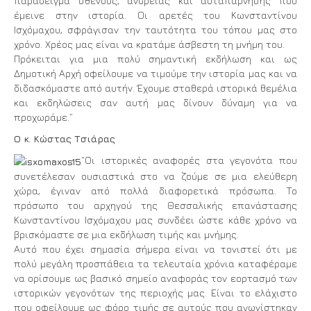
παράδειγμα σθένους, ανδρείας και αυταπάρνησης που
έμεινε στην ιστορία. Οι αρετές του Κωνσταντίνου
Ισχόμαχου, σφράγισαν την ταυτότητα του τόπου μας στο
χρόνο. Χρέος μας είναι να κρατάμε άσβεστη τη μνήμη του.
Πρόκειται για μια πολύ σημαντική εκδήλωση και ως
Δημοτική Αρχή οφείλουμε να τιμούμε την ιστορία μας και να
διδασκόμαστε από αυτήν. Έχουμε σταθερά ιστορικά θεμέλια
και εκδηλώσεις σαν αυτή μας δίνουν δύναμη για να
προχωράμε.”
Ο κ. Κώστας Τσιάρας
“Οι ιστορικές αναφορές στα γεγονότα που
συνετέλεσαν ουσιαστικά στο να ζούμε σε μια ελεύθερη
χώρα, έγιναν από πολλά διαφορετικά πρόσωπα. Το
πρόσωπο του αρχηγού της Θεσσαλικής επανάστασης
Κωνσταντίνου Ισχόμαχου μας συνδέει ώστε κάθε χρόνο να
βρισκόμαστε σε μια εκδήλωση τιμής και μνήμης.
Αυτό που έχει σημασία σήμερα είναι να τονιστεί ότι με
πολύ μεγάλη προσπάθεια τα τελευταία χρόνια καταφέραμε
να ορίσουμε ως βασικό σημείο αναφοράς τον εορτασμό των
ιστορικών γεγονότων της περιοχής μας. Είναι το ελάχιστο
που οφείλουμε ως φόρο τιμής σε αυτούς που αγωνίστηκαν