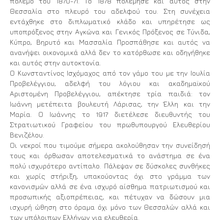
πόλεμο του 1870-71. Το 1878 πολέμησε και αυτός στην
Θεσσαλία στο πλευρό του αδελφού του. Στη συνέχεια
εντάχθηκε στο διπλωματικό κλάδο και υπηρέτησε ως
υποπρόξενος στην Αγκώνα και Γενικός Πρόξενος σε Τύνιδα,
Κύπρο, Βηρυτό και Μασσαλία Προσπάθησε και αυτός να
ανανήψει οικονομικά αλλά δεν το κατόρθωσε και οδηγήθηκε
και αυτός στην αυτοκτονία.
Ο Κωνσταντίνος Ισχόμαχος από τον γάμο του με την Ιουλία
Προβελέγγιου, αδελφή του λόγιου και ακαδημαϊκού
Αριστομένη Προβελέγγιου, απέκτησε τρία παιδιά: τον
Ιωάννη μετέπειτα βουλευτή Λάρισας, την Έλλη και την
Μαρία. Ο Ιωάννης το 1917 διετέλεσε διευθυντής του
Στρατιωτικού Γραφείου του πρωθυπουργού Ελευθερίου
Βενιζέλου.
Οι νεκροί που τιμούμε σήμερα ακολούθησαν την συνείδησή
τους και όρθωσαν αποτελεσματικά το ανάστημα σε ένα
πολύ ισχυρότερο αντίπαλο. Πάλεψαν σε δύσκολες συνθήκες
και χωρίς στήριξη, υπακούοντας όχι στο γράμμα των
κανονισμών αλλά σε ένα ισχυρό αίσθημα πατριωτισμού και
προσωπικής αξιοπρέπειας, και πέτυχαν να δώσουν μια
ισχυρή ώθηση στο όραμα όχι μόνο των Θεσσαλών αλλά και
των υπόλοιπων Ελλήνων για ελευθερία.