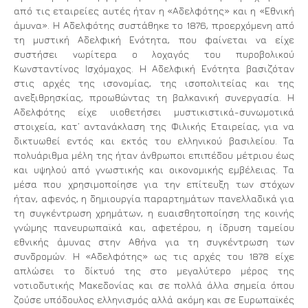
από τις εταιρείες αυτές ήταν η «Αδελφότης» και η «Εθνική
άμυνα». Η Αδελφότης συστάθηκε το 1876, προερχόμενη από
τη μυστική Αδελφική Ενότητα, που φαίνεται να είχε
συστήσει νωρίτερα ο λοχαγός του πυροβολικού
Κωνσταντίνος Ισχόμαχος. Η Αδελφική Ενότητα βασιζόταν
στις αρχές της ισονομίας, της ισοπολιτείας και της
ανεξιθρησκίας, προωθώντας τη βαλκανική συνεργασία. Η
Αδελφότης είχε υιοθετήσει μυστικιστικά-συνωμοτικά
στοιχεία, κατ’ αντανάκλαση της Φιλικής Εταιρείας, για να
δικτυωθεί εντός και εκτός του ελληνικού βασιλείου. Τα
πολυάριθμα μέλη της ήταν άνθρωποι επιπέδου μέτριου έως
και υψηλού από γνωστικής και οικονομικής εμβέλειας. Τα
μέσα που χρησιμοποίησε για την επίτευξη των στόχων
ήταν, αφενός, η δημιουργία παραρτημάτων πανελλαδικά για
τη συγκέντρωση χρημάτων, η ευαισθητοποίηση της κοινής
γνώμης πανευρωπαϊκά και, αφετέρου, η ίδρυση ταμείου
εθνικής άμυνας στην Αθήνα για τη συγκέντρωση των
συνδρομών. Η «Αδελφότης» ως τις αρχές του 1878 είχε
απλώσει το δίκτυό της στο μεγαλύτερο μέρος της
νοτιοδυτικής Μακεδονίας και σε πολλά άλλα σημεία όπου
ζούσε υπόδουλος ελληνισμός αλλά ακόμη και σε Ευρωπαϊκές