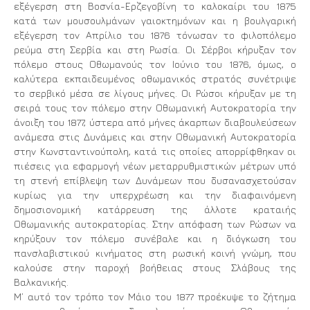
εξέγερση στη Βοσνία-Ερζεγοβίνη το καλοκαίρι του 1875
κατά των μουσουλμάνων γαιοκτημόνων και η βουλγαρική
εξέγερση τον Απρίλιο του 1876 τόνωσαν το φιλοπόλεμο
ρεύμα στη Σερβία και στη Ρωσία. Οι Σέρβοι κήρυξαν τον
πόλεμο στους Οθωμανούς τον Ιούνιο του 1876, όμως, ο
καλύτερα εκπαιδευμένος οθωμανικός στρατός συνέτριψε
το σερβικό μέσα σε λίγους μήνες. Οι Ρώσοι κήρυξαν με τη
σειρά τους τον πόλεμο στην Οθωμανική Αυτοκρατορία την
άνοιξη του 1877, ύστερα από μήνες άκαρπων διαβουλεύσεων
ανάμεσα στις Δυνάμεις και στην Οθωμανική Αυτοκρατορία
στην Κωνσταντινούπολη, κατά τις οποίες απορρίφθηκαν οι
πιέσεις για εφαρμογή νέων μεταρρυθμιστικών μέτρων υπό
τη στενή επίβλεψη των Δυνάμεων που δυσανασχετούσαν
κυρίως για την υπερχρέωση και την διαφαινόμενη
δημοσιονομική κατάρρευση της άλλοτε κραταιής
Οθωμανικής αυτοκρατορίας. Στην απόφαση των Ρώσων να
κηρύξουν τον πόλεμο συνέβαλε και η διόγκωση του
πανσλαβιστικού κινήματος στη ρωσική κοινή γνώμη, που
καλούσε στην παροχή βοήθειας στους Σλάβους της
Βαλκανικής.
Μ’ αυτό τον τρόπο τον Μάιο του 1877 προέκυψε το ζήτημα