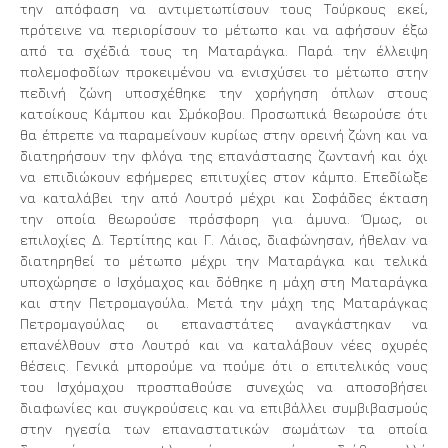
την απόφαση να αντιμετωπίσουν τους Τούρκους εκεί,
πρότεινε να περιορίσουν το μέτωπο και να αφήσουν έξω
από τα σχέδιά τους τη Ματαράγκα. Παρά την έλλειψη
πολεμοφοδίων προκειμένου να ενισχύσει το μέτωπο στην
πεδινή ζώνη υποσχέθηκε την χορήγηση όπλων στους
κατοίκους Κάμπου και Σμόκοβου. Προσωπικά θεωρούσε ότι
θα έπρεπε να παραμείνουν κυρίως στην ορεινή ζώνη και να
διατηρήσουν την φλόγα της επανάστασης ζωντανή και όχι
να επιδιώκουν εφήμερες επιτυχίες στον κάμπο. Επεδίωξε
να καταλάβει την από Λουτρό μέχρι και Σοφάδες έκταση
την οποία θεωρούσε πρόσφορη για άμυνα. Όμως, οι
επιλοχίες Δ. Τερτίπης και Γ. Λάιος, διαφώνησαν, ήθελαν να
διατηρηθεί το μέτωπο μέχρι την Ματαράγκα και τελικά
υποχώρησε ο Ισχόµαχος και δόθηκε η μάχη στη Ματαράγκα
και στην Πετροµαγούλα. Μετά την μάχη της Ματαράγκας
Πετρομαγούλας οι επαναστάτες αναγκάστηκαν να
επανέλθουν στο Λουτρό και να καταλάβουν νέες οχυρές
θέσεις. Γενικά μπορούμε να πούμε ότι ο επιτελικός νους
του Ισχόμαχου προσπαθούσε συνεχώς να αποσοβήσει
διαφωνίες και συγκρούσεις και να επιβάλλει συμβιβασμούς
στην ηγεσία των επαναστατικών σωμάτων τα οποία