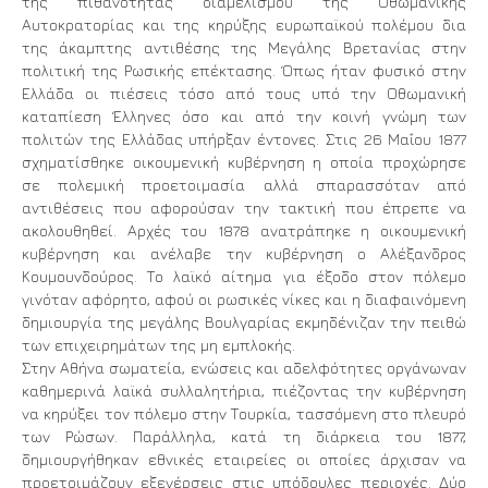
της πιθανότητας διαμελισμού της Οθωμανικής
Αυτοκρατορίας και της κηρύξης ευρωπαϊκού πολέμου δια
της άκαμπτης αντιθέσης της Μεγάλης Βρετανίας στην
πολιτική της Ρωσικής επέκτασης. Όπως ήταν φυσικό στην
Ελλάδα οι πιέσεις τόσο από τους υπό την Οθωμανική
καταπίεση Έλληνες όσο και από την κοινή γνώμη των
πολιτών της Ελλάδας υπήρξαν έντονες. Στις 26 Μαΐου 1877
σχηματίσθηκε οικουμενική κυβέρνηση η οποία προχώρησε
σε πολεμική προετοιμασία αλλά σπαρασσόταν από
αντιθέσεις που αφορούσαν την τακτική που έπρεπε να
ακολουθηθεί. Αρχές του 1878 ανατράπηκε η οικουμενική
κυβέρνηση και ανέλαβε την κυβέρνηση ο Αλέξανδρος
Κουμουνδούρος. Το λαϊκό αίτημα για έξοδο στον πόλεμο
γινόταν αφόρητο, αφού οι ρωσικές νίκες και η διαφαινόμενη
δημιουργία της μεγάλης Βουλγαρίας εκμηδένιζαν την πειθώ
των επιχειρημάτων της μη εμπλοκής.
Στην Αθήνα σωματεία, ενώσεις και αδελφότητες οργάνωναν
καθημερινά λαϊκά συλλαλητήρια, πιέζοντας την κυβέρνηση
να κηρύξει τον πόλεμο στην Τουρκία, τασσόμενη στο πλευρό
των Ρώσων. Παράλληλα, κατά τη διάρκεια του 1877,
δημιουργήθηκαν εθνικές εταιρείες οι οποίες άρχισαν να
προετοιμάζουν εξεγέρσεις στις υπόδουλες περιοχές. Δύο