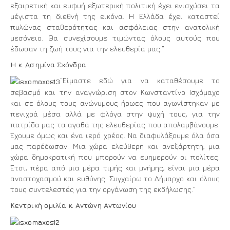
εξαιρετική και ευφυή εξωτερική πολιτική έχει ενισχύσει τα
μέγιστα τη διεθνή της εικόνα. Η Ελλάδα έχει καταστεί
πυλώνας σταθερότητας και ασφάλειας στην ανατολική
μεσόγειο. Θα συνεχίσουμε τιμώντας όλους αυτούς που
έδωσαν τη ζωή τους για την ελευθερία μας.”
Η κ. Ασημίνα Σκόνδρα
“Είμαστε εδώ για να καταθέσουμε το
σεβασμό και την αναγνώριση στον Κωνσταντίνο Ισχόμαχο
και σε όλους τους ανώνυμους ήρωες που αγωνίστηκαν με
πενιχρά μέσα αλλά με φλόγα στην ψυχή τους, για την
πατρίδα μας τα αγαθά της ελευθερίας που απολαμβάνουμε.
Έχουμε όμως και ένα ιερό χρέος. Να διαφυλάξουμε όλα όσα
μας παρέδωσαν. Μια χώρα ελεύθερη και ανεξάρτητη, μια
χώρα δημοκρατική που μπορούν να ευημερούν οι πολίτες.
Έτσι, πέρα από μια μέρα τιμής και μνήμης, είναι μια μέρα
αναστοχασμού και ευθύνης. Συγχαίρω το Δήμαρχο και όλους
τους συντελεστές για την οργάνωση της εκδήλωσης.”
Κεντρική ομιλία κ. Αντώνη Αντωνίου