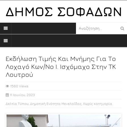
Εκδήλωση Τιμής Και Μνήμης Για Το
Λοχαγό Κων/νο Ι. Ισχόμαχο Στην ΤΚ
Λουτρού
1560 Views
11 Ιουνίου, 2023
Δελτία Τύπου
,
Δημοτική Ενότητα Μενελαΐδας
,
Χωρίς κατηγορία