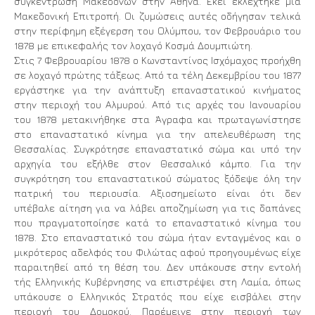
συγκέντρωση Μακεδόνων στην Αθήνα. Εκεί εκλέχτηκε μια
Μακεδονική Επιτροπή. Οι ζυμώσεις αυτές οδήγησαν τελικά
στην περίφημη εξέγερση του Ολύμπου, τον Φεβρουάριο του
1878 με επικεφαλής τον λοχαγό Κοσμά Δουμπιώτη.
Στις 7 Φεβρουαρίου 1878 ο Κωνσταντίνος Ισχόμαχος προήχθη
σε λοχαγό πρώτης τάξεως. Από τα τέλη Δεκεμβρίου του 1877
εργάστηκε για την ανάπτυξη επαναστατικού κινήματος
στην περιοχή του Αλμυρού. Από τις αρχές του Ιανουαρίου
του 1878 μετακινήθηκε στα Άγραφα και πρωταγωνίστησε
στο επαναστατικό κίνημα για την απελευθέρωση της
Θεσσαλίας. Συγκρότησε επαναστατικό σώμα και υπό την
αρχηγία του εξήλθε στον Θεσσαλικό κάμπο. Για την
συγκρότηση του επαναστατικού σώματος ξόδεψε όλη την
πατρική του περιουσία. Αξιοσημείωτο είναι ότι δεν
υπέβαλε αίτηση για να λάβει αποζημίωση για τις δαπάνες
που πραγματοποίησε κατά το επαναστατικό κίνημα του
1878. Στο επαναστατικό του σώμα ήταν ενταγμένος και ο
μικρότερος αδελφός του Φιλώτας αφού προηγουμένως είχε
παραιτηθεί από τη θέση του. Δεν υπάκουσε στην εντολή
τής Ελληνικής Κυβέρνησης να επιστρέψει στη Λαµία, όπως
υπάκουσε ο Ελληνικός Στρατός που είχε εισβάλει στην
περιοχή του Δοµοκού. Παρέμεινε στην περιοχή των